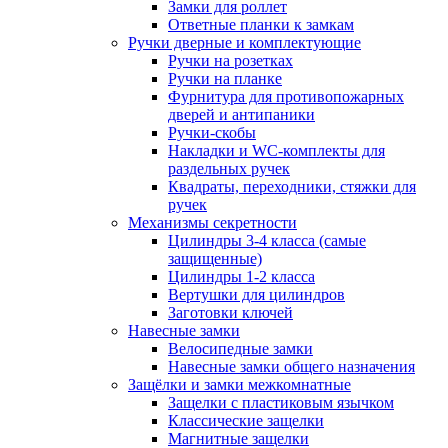
Замки для роллет
Ответные планки к замкам
Ручки дверные и комплектующие
Ручки на розетках
Ручки на планке
Фурнитура для противопожарных
дверей и антипаники
Ручки-скобы
Накладки и WC-комплекты для
раздельных ручек
Квадраты, переходники, стяжки для
ручек
Механизмы секретности
Цилиндры 3-4 класса (самые
защищенные)
Цилиндры 1-2 класса
Вертушки для цилиндров
Заготовки ключей
Навесные замки
Велосипедные замки
Навесные замки общего назначения
Защёлки и замки межкомнатные
Защелки с пластиковым язычком
Классические защелки
Магнитные защелки