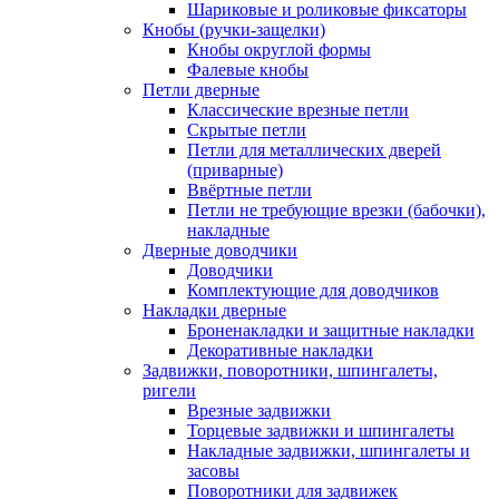
Шариковые и роликовые фиксаторы
Кнобы (ручки-защелки)
Кнобы округлой формы
Фалевые кнобы
Петли дверные
Классические врезные петли
Скрытые петли
Петли для металлических дверей
(приварные)
Ввёртные петли
Петли не требующие врезки (бабочки),
накладные
Дверные доводчики
Доводчики
Комплектующие для доводчиков
Накладки дверные
Броненакладки и защитные накладки
Декоративные накладки
Задвижки, поворотники, шпингалеты,
ригели
Врезные задвижки
Торцевые задвижки и шпингалеты
Накладные задвижки, шпингалеты и
засовы
Поворотники для задвижек