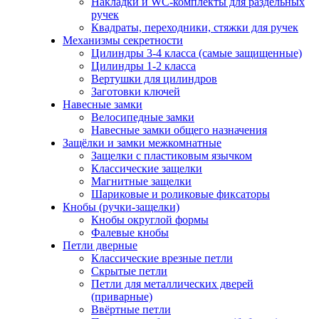
Накладки и WC-комплекты для раздельных
ручек
Квадраты, переходники, стяжки для ручек
Механизмы секретности
Цилиндры 3-4 класса (самые защищенные)
Цилиндры 1-2 класса
Вертушки для цилиндров
Заготовки ключей
Навесные замки
Велосипедные замки
Навесные замки общего назначения
Защёлки и замки межкомнатные
Защелки с пластиковым язычком
Классические защелки
Магнитные защелки
Шариковые и роликовые фиксаторы
Кнобы (ручки-защелки)
Кнобы округлой формы
Фалевые кнобы
Петли дверные
Классические врезные петли
Скрытые петли
Петли для металлических дверей
(приварные)
Ввёртные петли