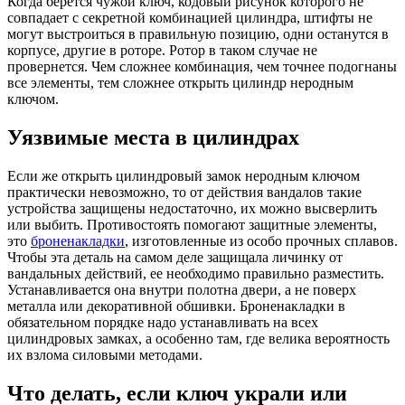
Когда берется чужой ключ, кодовый рисунок которого не
совпадает с секретной комбинацией цилиндра, штифты не
могут выстроиться в правильную позицию, одни останутся в
корпусе, другие в роторе. Ротор в таком случае не
провернется. Чем сложнее комбинация, чем точнее подогнаны
все элементы, тем сложнее открыть цилиндр неродным
ключом.
Уязвимые места в цилиндрах
Если же открыть цилиндровый замок неродным ключом
практически невозможно, то от действия вандалов такие
устройства защищены недостаточно, их можно высверлить
или выбить. Противостоять помогают защитные элементы,
это
броненакладки
, изготовленные из особо прочных сплавов.
Чтобы эта деталь на самом деле защищала личинку от
вандальных действий, ее необходимо правильно разместить.
Устанавливается она внутри полотна двери, а не поверх
металла или декоративной обшивки. Броненакладки в
обязательном порядке надо устанавливать на всех
цилиндровых замках, а особенно там, где велика вероятность
их взлома силовыми методами.
Что делать, если ключ украли или