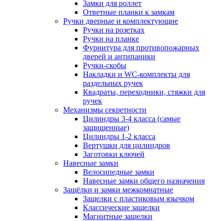
Замки для роллет
Ответные планки к замкам
Ручки дверные и комплектующие
Ручки на розетках
Ручки на планке
Фурнитура для противопожарных
дверей и антипаники
Ручки-скобы
Накладки и WC-комплекты для
раздельных ручек
Квадраты, переходники, стяжки для
ручек
Механизмы секретности
Цилиндры 3-4 класса (самые
защищенные)
Цилиндры 1-2 класса
Вертушки для цилиндров
Заготовки ключей
Навесные замки
Велосипедные замки
Навесные замки общего назначения
Защёлки и замки межкомнатные
Защелки с пластиковым язычком
Классические защелки
Магнитные защелки