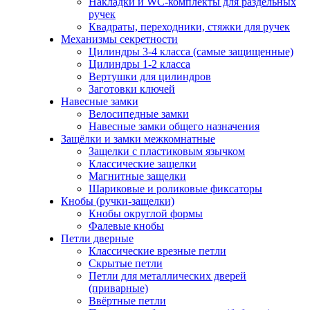
Накладки и WC-комплекты для раздельных
ручек
Квадраты, переходники, стяжки для ручек
Механизмы секретности
Цилиндры 3-4 класса (самые защищенные)
Цилиндры 1-2 класса
Вертушки для цилиндров
Заготовки ключей
Навесные замки
Велосипедные замки
Навесные замки общего назначения
Защёлки и замки межкомнатные
Защелки с пластиковым язычком
Классические защелки
Магнитные защелки
Шариковые и роликовые фиксаторы
Кнобы (ручки-защелки)
Кнобы округлой формы
Фалевые кнобы
Петли дверные
Классические врезные петли
Скрытые петли
Петли для металлических дверей
(приварные)
Ввёртные петли