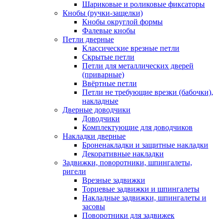
Шариковые и роликовые фиксаторы
Кнобы (ручки-защелки)
Кнобы округлой формы
Фалевые кнобы
Петли дверные
Классические врезные петли
Скрытые петли
Петли для металлических дверей
(приварные)
Ввёртные петли
Петли не требующие врезки (бабочки),
накладные
Дверные доводчики
Доводчики
Комплектующие для доводчиков
Накладки дверные
Броненакладки и защитные накладки
Декоративные накладки
Задвижки, поворотники, шпингалеты,
ригели
Врезные задвижки
Торцевые задвижки и шпингалеты
Накладные задвижки, шпингалеты и
засовы
Поворотники для задвижек