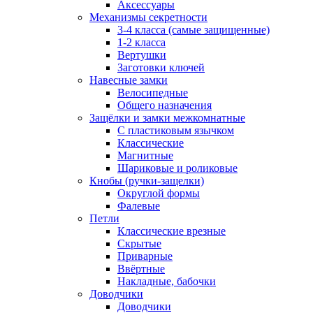
Аксессуары
Механизмы секретности
3-4 класса (самые защищенные)
1-2 класса
Вертушки
Заготовки ключей
Навесные замки
Велосипедные
Общего назначения
Защёлки и замки межкомнатные
С пластиковым язычком
Классические
Магнитные
Шариковые и роликовые
Кнобы (ручки-защелки)
Округлой формы
Фалевые
Петли
Классические врезные
Скрытые
Приварные
Ввёртные
Накладные, бабочки
Доводчики
Доводчики