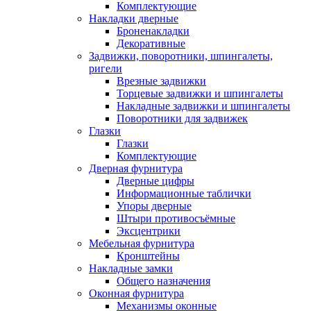
Комплектующие
Накладки дверные
Броненакладки
Декоративные
Задвижки, поворотники, шпингалеты,
ригели
Врезные задвижки
Торцевые задвижки и шпингалеты
Накладные задвижки и шпингалеты
Поворотники для задвижек
Глазки
Глазки
Комплектующие
Дверная фурнитура
Дверные цифры
Информационные таблички
Упоры дверные
Штыри противосъёмные
Эксцентрики
Мебельная фурнитура
Кронштейны
Накладные замки
Общего назначения
Оконная фурнитура
Механизмы оконные