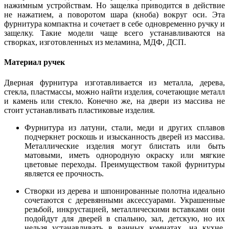
нажимным устройствам. Но защелка приводится в действие
не нажатием, а поворотом шара (кноба) вокруг оси. Эта
фурнитура компактна и сочетает в себе одновременно ручку и
защелку. Такие модели чаще всего устанавливаются на
створках, изготовленных из меламина, МДФ, ДСП.
Материал ручек
Дверная фурнитура изготавливается из металла, дерева,
стекла, пластмассы, можно найти изделия, сочетающие металл
и камень или стекло. Конечно же, на двери из массива не
стоит устанавливать пластиковые изделия.
Фурнитура из латуни, стали, меди и других сплавов
подчеркнет роскошь и изысканность дверей из массива.
Металлические изделия могут блистать или быть
матовыми, иметь однородную окраску или мягкие
цветовые переходы. Преимуществом такой фурнитуры
является ее прочность.
Створки из дерева и шпонированные полотна идеально
сочетаются с деревянными аксессуарами. Украшенные
резьбой, инкрустацией, металлическими вставками они
подойдут для дверей в спальню, зал, детскую, но их
нельзя устанавливать в ванных комнатах, на кухне.