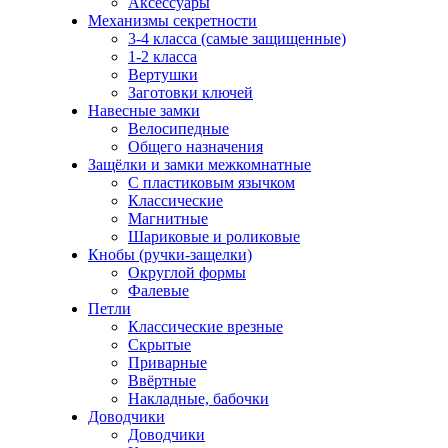
Аксессуары
Механизмы секретности
3-4 класса (самые защищенные)
1-2 класса
Вертушки
Заготовки ключей
Навесные замки
Велосипедные
Общего назначения
Защёлки и замки межкомнатные
С пластиковым язычком
Классические
Магнитные
Шариковые и роликовые
Кнобы (ручки-защелки)
Округлой формы
Фалевые
Петли
Классические врезные
Скрытые
Приварные
Ввёртные
Накладные, бабочки
Доводчики
Доводчики