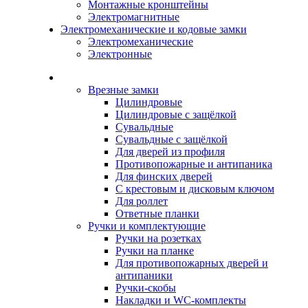
Монтажные кронштейны
Электромагнитные
Электромеханические и кодовые замки
Электромеханические
Электронные
Каталог
Врезные замки
Цилиндровые
Цилиндровые с защёлкой
Сувальдные
Сувальдные с защёлкой
Для дверей из профиля
Противопожарные и антипаника
Для финских дверей
С крестовым и дисковым ключом
Для роллет
Ответные планки
Ручки и комплектующие
Ручки на розетках
Ручки на планке
Для противопожарных дверей и
антипаники
Ручки-скобы
Накладки и WC-комплекты