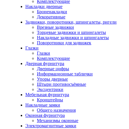
Комплектующие
Накладки дверные
Броненакладки
Декоративные
Задвижки, поворотники, шпингалеты, ригели
Врезные задвижки
Торцевые задвижки и шпингалеты
Накладные задвижки и шпингалеты
Поворотники для задвижек
Глазки
Глазки
Комплектующие
Дверная фурнитура
Дверные цифры
Информационные таблички
Упоры дверные
Штыри противосъёмные
Эксцентрики
Мебельная фурнитура
Кронштейны
Накладные замки
Общего назначения
Оконная фурнитура
Механизмы оконные
Электромагнитные замки