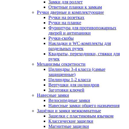
Замки для роллет
Ответные планки к замкам
Ручки дверные и комплектующие
Ручки на розетках
Ручки на планке
Фурнитура для противопожарных
дверей и антипаники
Ручки-скобы
Накладки и WC-комплекты для
раздельных ручек
Квадраты, переходники, стяжки для
ручек
Механизмы секретности
Цилиндры 3-4 класса (самые
защищенные)
Цилиндры 1-2 класса
Вертушки для цилиндров
Заготовки ключей
Навесные замки
Велосипедные замки
Навесные замки общего назначения
Защёлки и замки межкомнатные
Защелки с пластиковым язычком
Классические защелки
Магнитные защелки