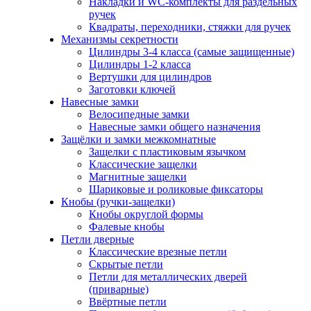
Накладки и WC-комплекты для раздельных
ручек
Квадраты, переходники, стяжки для ручек
Механизмы секретности
Цилиндры 3-4 класса (самые защищенные)
Цилиндры 1-2 класса
Вертушки для цилиндров
Заготовки ключей
Навесные замки
Велосипедные замки
Навесные замки общего назначения
Защёлки и замки межкомнатные
Защелки с пластиковым язычком
Классические защелки
Магнитные защелки
Шариковые и роликовые фиксаторы
Кнобы (ручки-защелки)
Кнобы округлой формы
Фалевые кнобы
Петли дверные
Классические врезные петли
Скрытые петли
Петли для металлических дверей
(приварные)
Ввёртные петли