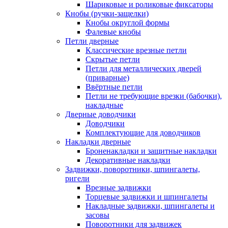
Шариковые и роликовые фиксаторы
Кнобы (ручки-защелки)
Кнобы округлой формы
Фалевые кнобы
Петли дверные
Классические врезные петли
Скрытые петли
Петли для металлических дверей
(приварные)
Ввёртные петли
Петли не требующие врезки (бабочки),
накладные
Дверные доводчики
Доводчики
Комплектующие для доводчиков
Накладки дверные
Броненакладки и защитные накладки
Декоративные накладки
Задвижки, поворотники, шпингалеты,
ригели
Врезные задвижки
Торцевые задвижки и шпингалеты
Накладные задвижки, шпингалеты и
засовы
Поворотники для задвижек