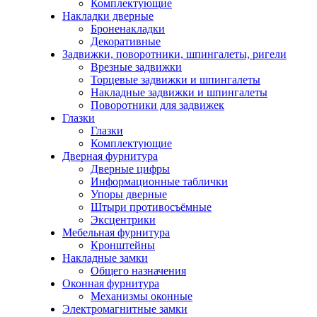
Комплектующие
Накладки дверные
Броненакладки
Декоративные
Задвижки, поворотники, шпингалеты, ригели
Врезные задвижки
Торцевые задвижки и шпингалеты
Накладные задвижки и шпингалеты
Поворотники для задвижек
Глазки
Глазки
Комплектующие
Дверная фурнитура
Дверные цифры
Информационные таблички
Упоры дверные
Штыри противосъёмные
Эксцентрики
Мебельная фурнитура
Кронштейны
Накладные замки
Общего назначения
Оконная фурнитура
Механизмы оконные
Электромагнитные замки