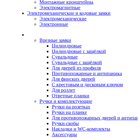
Монтажные кронштейны
Электромагнитные
Электромеханические и кодовые замки
Электромеханические
Электронные
Каталог
Врезные замки
Цилиндровые
Цилиндровые с защёлкой
Сувальдные
Сувальдные с защёлкой
Для дверей из профиля
Противопожарные и антипаника
Для финских дверей
С крестовым и дисковым ключом
Для роллет
Ответные планки
Ручки и комплектующие
Ручки на розетках
Ручки на планке
Для противопожарных дверей и антипа
Ручки-скобы
Накладки и WC-комплекты
Аксессуары