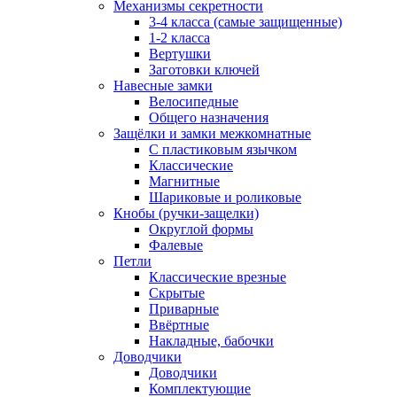
Механизмы секретности
3-4 класса (самые защищенные)
1-2 класса
Вертушки
Заготовки ключей
Навесные замки
Велосипедные
Общего назначения
Защёлки и замки межкомнатные
С пластиковым язычком
Классические
Магнитные
Шариковые и роликовые
Кнобы (ручки-защелки)
Округлой формы
Фалевые
Петли
Классические врезные
Скрытые
Приварные
Ввёртные
Накладные, бабочки
Доводчики
Доводчики
Комплектующие