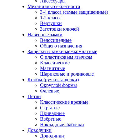
Аксессуары
Механизмы секретности
3-4 класса (самые защищенные)
1-2 класса
Вертушки
Заготовки ключей
Навесные замки
Велосипедные
Общего назначения
Защёлки и замки межкомнатные
С пластиковым язычком
Классические
Магнитные
Шариковые и роликовые
Кнобы (ручки-защелки)
Округлой формы
Фалевые
Петли
Классические врезные
Скрытые
Приварные
Ввёртные
Накладные, бабочки
Доводчики
Доводчики