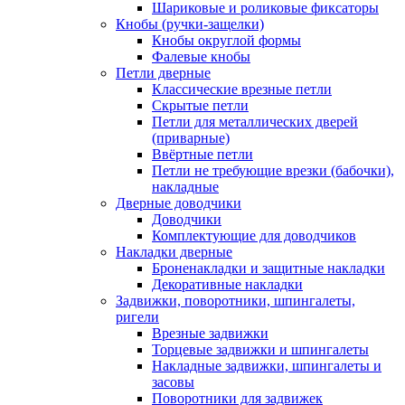
Шариковые и роликовые фиксаторы
Кнобы (ручки-защелки)
Кнобы округлой формы
Фалевые кнобы
Петли дверные
Классические врезные петли
Скрытые петли
Петли для металлических дверей
(приварные)
Ввёртные петли
Петли не требующие врезки (бабочки),
накладные
Дверные доводчики
Доводчики
Комплектующие для доводчиков
Накладки дверные
Броненакладки и защитные накладки
Декоративные накладки
Задвижки, поворотники, шпингалеты,
ригели
Врезные задвижки
Торцевые задвижки и шпингалеты
Накладные задвижки, шпингалеты и
засовы
Поворотники для задвижек