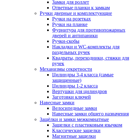
Замки для роллет
Ответные планки к замкам
Ручки дверные и комплектующие
Ручки на розетках
Ручки на планке
Фурнитура для противопожарных
дверей и антипаники
Ручки-скобы
Накладки и WC-комплекты для
раздельных ручек
Квадраты, переходники, стяжки для
ручек
Механизмы секретности
Цилиндры 3-4 класса (самые
защищенные)
Цилиндры 1-2 класса
Вертушки для цилиндров
Заготовки ключей
Навесные замки
Велосипедные замки
Навесные замки общего назначения
Защёлки и замки межкомнатные
Защелки с пластиковым язычком
Классические защелки
Магнитные защелки