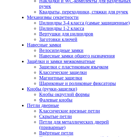
Накладки и WC-комплекты для раздельных
ручек
Квадраты, переходники, стяжки для ручек
Механизмы секретности
Цилиндры 3-4 класса (самые защищенные)
Цилиндры 1-2 класса
Вертушки для цилиндров
Заготовки ключей
Навесные замки
Велосипедные замки
Навесные замки общего назначения
Защёлки и замки межкомнатные
Защелки с пластиковым язычком
Классические защелки
Магнитные защелки
Шариковые и роликовые фиксаторы
Кнобы (ручки-защелки)
Кнобы округлой формы
Фалевые кнобы
Петли дверные
Классические врезные петли
Скрытые петли
Петли для металлических дверей
(приварные)
Ввёртные петли