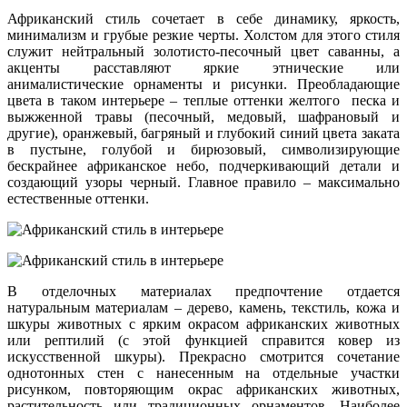
Африканский стиль сочетает в себе динамику, яркость,
минимализм и грубые резкие черты. Холстом для этого стиля
служит нейтральный золотисто-песочный цвет саванны, а
акценты расставляют яркие этнические или
анималистические орнаменты и рисунки. Преобладающие
цвета в таком интерьере – теплые оттенки желтого песка и
выжженной травы (песочный, медовый, шафрановый и
другие), оранжевый, багряный и глубокий синий цвета заката
в пустыне, голубой и бирюзовый, символизирующие
бескрайнее африканское небо, подчеркивающий детали и
создающий узоры черный. Главное правило – максимально
естественные оттенки.
В отделочных материалах предпочтение отдается
натуральным материалам – дерево, камень, текстиль, кожа и
шкуры животных с ярким окрасом африканских животных
или рептилий (с этой функцией справится ковер из
искусственной шкуры). Прекрасно смотрится сочетание
однотонных стен с нанесенным на отдельные участки
рисунком, повторяющим окрас африканских животных,
растительность или традиционных орнаментов. Наиболее