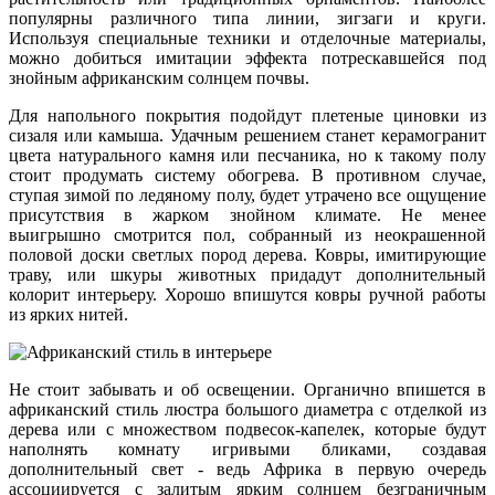
популярны различного типа линии, зигзаги и круги.
Используя специальные техники и отделочные материалы,
можно добиться имитации эффекта потрескавшейся под
знойным африканским солнцем почвы.
Для напольного покрытия подойдут плетеные циновки из
сизаля или камыша. Удачным решением станет керамогранит
цвета натурального камня или песчаника, но к такому полу
стоит продумать систему обогрева. В противном случае,
ступая зимой по ледяному полу, будет утрачено все ощущение
присутствия в жарком знойном климате. Не менее
выигрышно смотрится пол, собранный из неокрашенной
половой доски светлых пород дерева. Ковры, имитирующие
траву, или шкуры животных придадут дополнительный
колорит интерьеру. Хорошо впишутся ковры ручной работы
из ярких нитей.
Не стоит забывать и об освещении. Органично впишется в
африканский стиль люстра большого диаметра с отделкой из
дерева или с множеством подвесок-капелек, которые будут
наполнять комнату игривыми бликами, создавая
дополнительный свет - ведь Африка в первую очередь
ассоциируется с залитым ярким солнцем безграничным