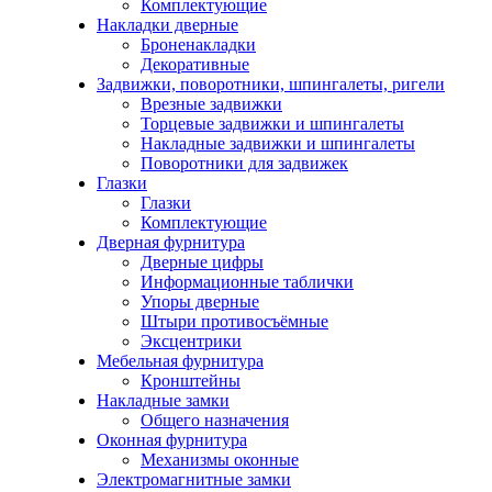
Комплектующие
Накладки дверные
Броненакладки
Декоративные
Задвижки, поворотники, шпингалеты, ригели
Врезные задвижки
Торцевые задвижки и шпингалеты
Накладные задвижки и шпингалеты
Поворотники для задвижек
Глазки
Глазки
Комплектующие
Дверная фурнитура
Дверные цифры
Информационные таблички
Упоры дверные
Штыри противосъёмные
Эксцентрики
Мебельная фурнитура
Кронштейны
Накладные замки
Общего назначения
Оконная фурнитура
Механизмы оконные
Электромагнитные замки