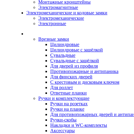
Монтажные кронштейны
Электромагнитные
Электромеханические и кодовые замки
Электромеханические
Электронные
Каталог
Врезные замки
Цилиндровые
Цилиндровые с защёлкой
Сувальдные
Сувальдные с защёлкой
Для дверей из профиля
Противопожарные и антипаника
Для финских дверей
С крестовым и дисковым ключом
Для роллет
Ответные планки
Ручки и комплектующие
Ручки на розетках
Ручки на планке
Для противопожарных дверей и антипа
Ручки-скобы
Накладки и WC-комплекты
Аксессуары