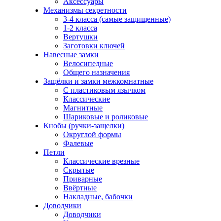
Аксессуары
Механизмы секретности
3-4 класса (самые защищенные)
1-2 класса
Вертушки
Заготовки ключей
Навесные замки
Велосипедные
Общего назначения
Защёлки и замки межкомнатные
С пластиковым язычком
Классические
Магнитные
Шариковые и роликовые
Кнобы (ручки-защелки)
Округлой формы
Фалевые
Петли
Классические врезные
Скрытые
Приварные
Ввёртные
Накладные, бабочки
Доводчики
Доводчики