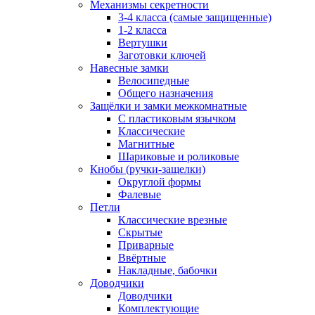
Механизмы секретности
3-4 класса (самые защищенные)
1-2 класса
Вертушки
Заготовки ключей
Навесные замки
Велосипедные
Общего назначения
Защёлки и замки межкомнатные
С пластиковым язычком
Классические
Магнитные
Шариковые и роликовые
Кнобы (ручки-защелки)
Округлой формы
Фалевые
Петли
Классические врезные
Скрытые
Приварные
Ввёртные
Накладные, бабочки
Доводчики
Доводчики
Комплектующие