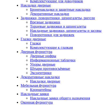
Комплектующие для доводчиков
Накладки дверные
Броненакладки и защитные накладки
Декоративные накладки
Задвижки, поворотники, шпингалеты, ригели
Врезные задвижки
Торцевые задвижки и шпингалеты
Накладные задвижки, шпингалеты и засовы
Поворотники для задвижек
Глазки дверные
Глазки
Комплектующие к глазкам
Дверная фурнитура
Дверные цифры
Информационные таблички
Упоры дверные
Штыри противосъёмные
Эксцентрики
Декоративные накладки
Накладки дверные
Мебельная фурнитура
Кронштейны
Накладные замки
Накладные замки общего назначения
Оконная фурнитура