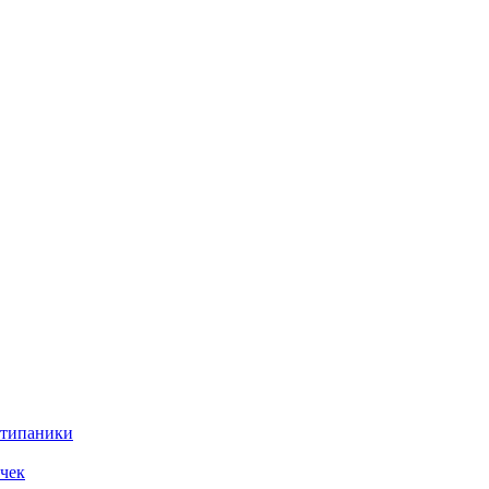
нтипаники
чек