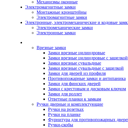
Механизмы оконные
Электромагнитные замки
Монтажные кронштейны
Электромагнитные замки
Электронные, электромеханические и кодовые зам
Электромеханические замки
Электронные замки
Каталог
Врезные замки
Замки врезные цилиндровые
Замки врезные цилиндровые с защелкой
Замки врезные сувальдные
Замки врезные сувальдные с защелкой
Замки для дверей из профиля
Противопожарные замки и антипаника
Замки для финских дверей
Замки с крестовым и дисковым ключом
Замки для роллет
Ответные планки к замкам
Ручки дверные и комплектующие
Ручки на розетках
Ручки на планке
Фурнитура для противопожарных двере
Ручки-скобы