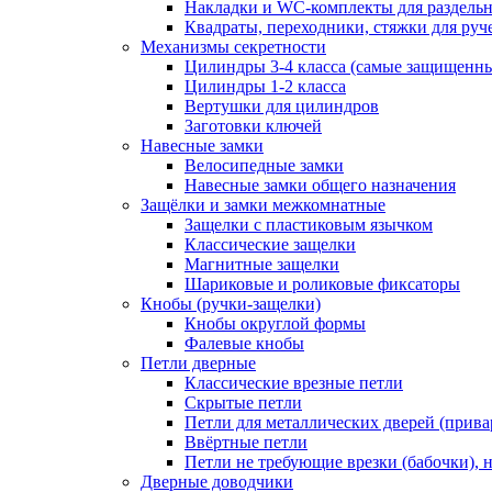
Накладки и WC-комплекты для раздель
Квадраты, переходники, стяжки для руч
Механизмы секретности
Цилиндры 3-4 класса (самые защищенн
Цилиндры 1-2 класса
Вертушки для цилиндров
Заготовки ключей
Навесные замки
Велосипедные замки
Навесные замки общего назначения
Защёлки и замки межкомнатные
Защелки с пластиковым язычком
Классические защелки
Магнитные защелки
Шариковые и роликовые фиксаторы
Кнобы (ручки-защелки)
Кнобы округлой формы
Фалевые кнобы
Петли дверные
Классические врезные петли
Скрытые петли
Петли для металлических дверей (прив
Ввёртные петли
Петли не требующие врезки (бабочки), 
Дверные доводчики