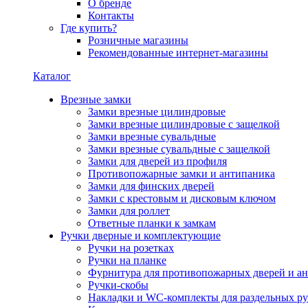
О бренде
Контакты
Где купить?
Розничные магазины
Рекомендованные интернет-магазины
Каталог
Врезные замки
Замки врезные цилиндровые
Замки врезные цилиндровые с защелкой
Замки врезные сувальдные
Замки врезные сувальдные с защелкой
Замки для дверей из профиля
Противопожарные замки и антипаника
Замки для финских дверей
Замки с крестовым и дисковым ключом
Замки для роллет
Ответные планки к замкам
Ручки дверные и комплектующие
Ручки на розетках
Ручки на планке
Фурнитура для противопожарных дверей и а
Ручки-скобы
Накладки и WC-комплекты для раздельных ру