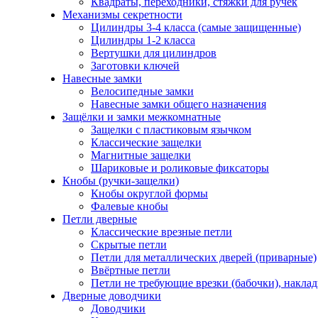
Квадраты, переходники, стяжки для ручек
Механизмы секретности
Цилиндры 3-4 класса (самые защищенные)
Цилиндры 1-2 класса
Вертушки для цилиндров
Заготовки ключей
Навесные замки
Велосипедные замки
Навесные замки общего назначения
Защёлки и замки межкомнатные
Защелки с пластиковым язычком
Классические защелки
Магнитные защелки
Шариковые и роликовые фиксаторы
Кнобы (ручки-защелки)
Кнобы округлой формы
Фалевые кнобы
Петли дверные
Классические врезные петли
Скрытые петли
Петли для металлических дверей (приварные)
Ввёртные петли
Петли не требующие врезки (бабочки), накла
Дверные доводчики
Доводчики