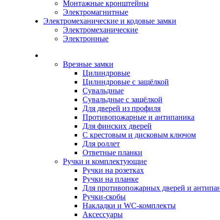
Монтажные кронштейны
Электромагнитные
Электромеханические и кодовые замки
Электромеханические
Электронные
Каталог
Врезные замки
Цилиндровые
Цилиндровые с защёлкой
Сувальдные
Сувальдные с защёлкой
Для дверей из профиля
Противопожарные и антипаника
Для финских дверей
С крестовым и дисковым ключом
Для роллет
Ответные планки
Ручки и комплектующие
Ручки на розетках
Ручки на планке
Для противопожарных дверей и антипа
Ручки-скобы
Накладки и WC-комплекты
Аксессуары