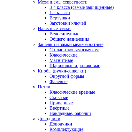
Механизмы секретности
3-4 класса (самые защищенные)
1-2 класса
Вертушки
Заготовки ключей
Навесные замки
Велосипедные
Общего назначения
Защёлки и замки межкомнатные
С пластиковым язычком
Классические
Магнитные
Шариковые и роликовые
Кнобы (ручки-защелки)
Округлой формы
Фалевые
Петли
Классические врезные
Скрытые
Приварные
Ввёртные
Накладные, бабочки
Доводчики
Доводчики
Комплектующие