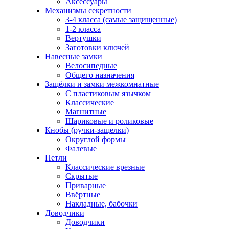
Аксессуары
Механизмы секретности
3-4 класса (самые защищенные)
1-2 класса
Вертушки
Заготовки ключей
Навесные замки
Велосипедные
Общего назначения
Защёлки и замки межкомнатные
С пластиковым язычком
Классические
Магнитные
Шариковые и роликовые
Кнобы (ручки-защелки)
Округлой формы
Фалевые
Петли
Классические врезные
Скрытые
Приварные
Ввёртные
Накладные, бабочки
Доводчики
Доводчики