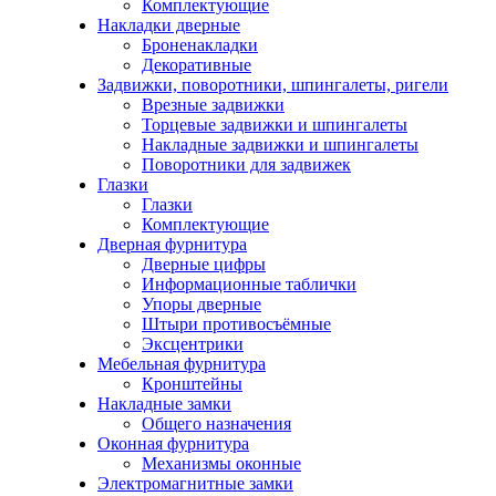
Комплектующие
Накладки дверные
Броненакладки
Декоративные
Задвижки, поворотники, шпингалеты, ригели
Врезные задвижки
Торцевые задвижки и шпингалеты
Накладные задвижки и шпингалеты
Поворотники для задвижек
Глазки
Глазки
Комплектующие
Дверная фурнитура
Дверные цифры
Информационные таблички
Упоры дверные
Штыри противосъёмные
Эксцентрики
Мебельная фурнитура
Кронштейны
Накладные замки
Общего назначения
Оконная фурнитура
Механизмы оконные
Электромагнитные замки