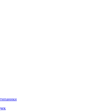
нтипаники
чек