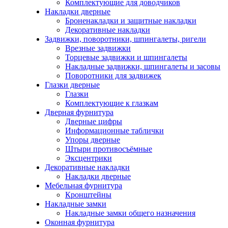
Комплектующие для доводчиков
Накладки дверные
Броненакладки и защитные накладки
Декоративные накладки
Задвижки, поворотники, шпингалеты, ригели
Врезные задвижки
Торцевые задвижки и шпингалеты
Накладные задвижки, шпингалеты и засовы
Поворотники для задвижек
Глазки дверные
Глазки
Комплектующие к глазкам
Дверная фурнитура
Дверные цифры
Информационные таблички
Упоры дверные
Штыри противосъёмные
Эксцентрики
Декоративные накладки
Накладки дверные
Мебельная фурнитура
Кронштейны
Накладные замки
Накладные замки общего назначения
Оконная фурнитура