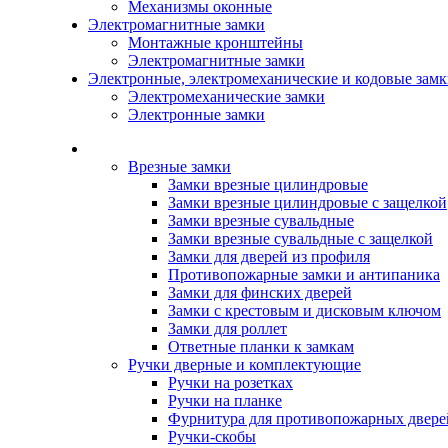
Механизмы оконные
Электромагнитные замки
Монтажные кронштейны
Электромагнитные замки
Электронные, электромеханические и кодовые зам
Электромеханические замки
Электронные замки
Каталог
Врезные замки
Замки врезные цилиндровые
Замки врезные цилиндровые с защелкой
Замки врезные сувальдные
Замки врезные сувальдные с защелкой
Замки для дверей из профиля
Противопожарные замки и антипаника
Замки для финских дверей
Замки с крестовым и дисковым ключом
Замки для роллет
Ответные планки к замкам
Ручки дверные и комплектующие
Ручки на розетках
Ручки на планке
Фурнитура для противопожарных двере
Ручки-скобы