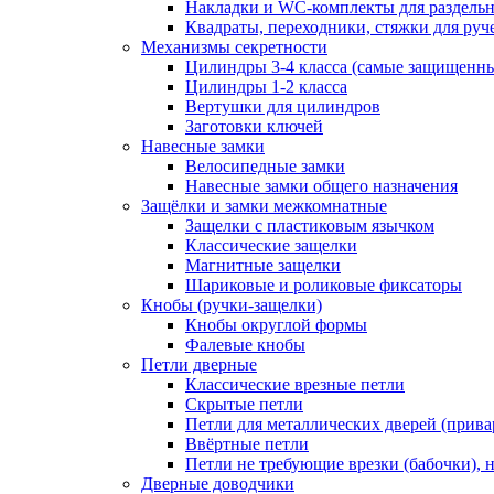
Накладки и WC-комплекты для раздель
Квадраты, переходники, стяжки для руч
Механизмы секретности
Цилиндры 3-4 класса (самые защищенн
Цилиндры 1-2 класса
Вертушки для цилиндров
Заготовки ключей
Навесные замки
Велосипедные замки
Навесные замки общего назначения
Защёлки и замки межкомнатные
Защелки с пластиковым язычком
Классические защелки
Магнитные защелки
Шариковые и роликовые фиксаторы
Кнобы (ручки-защелки)
Кнобы округлой формы
Фалевые кнобы
Петли дверные
Классические врезные петли
Скрытые петли
Петли для металлических дверей (прив
Ввёртные петли
Петли не требующие врезки (бабочки), 
Дверные доводчики