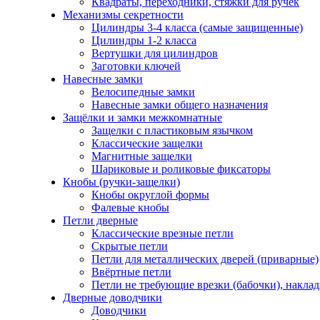
Квадраты, переходники, стяжки для ручек
Механизмы секретности
Цилиндры 3-4 класса (самые защищенные)
Цилиндры 1-2 класса
Вертушки для цилиндров
Заготовки ключей
Навесные замки
Велосипедные замки
Навесные замки общего назначения
Защёлки и замки межкомнатные
Защелки с пластиковым язычком
Классические защелки
Магнитные защелки
Шариковые и роликовые фиксаторы
Кнобы (ручки-защелки)
Кнобы округлой формы
Фалевые кнобы
Петли дверные
Классические врезные петли
Скрытые петли
Петли для металлических дверей (приварные)
Ввёртные петли
Петли не требующие врезки (бабочки), накла
Дверные доводчики
Доводчики