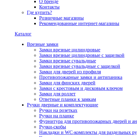
О бренде
Контакты
Где купить?
Розничные магазины
Рекомендованные интернет-магазины
Каталог
Врезные замки
Замки врезные цилиндровые
Замки врезные цилиндровые с защелкой
Замки врезные сувальдные
Замки врезные сувальдные с защелкой
Замки для дверей из профиля
Противопожарные замки и антипаника
Замки для финских дверей
Замки с крестовым и дисковым ключом
Замки для роллет
Ответные планки к замкам
Ручки дверные и комплектующие
Ручки на розетках
Ручки на планке
Фурнитура для противопожарных дверей и а
Ручки-скобы
Накладки и WC-комплекты для раздельных ру