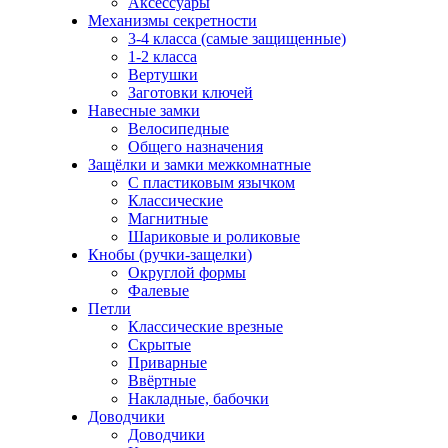
Аксессуары
Механизмы секретности
3-4 класса (самые защищенные)
1-2 класса
Вертушки
Заготовки ключей
Навесные замки
Велосипедные
Общего назначения
Защёлки и замки межкомнатные
С пластиковым язычком
Классические
Магнитные
Шариковые и роликовые
Кнобы (ручки-защелки)
Округлой формы
Фалевые
Петли
Классические врезные
Скрытые
Приварные
Ввёртные
Накладные, бабочки
Доводчики
Доводчики