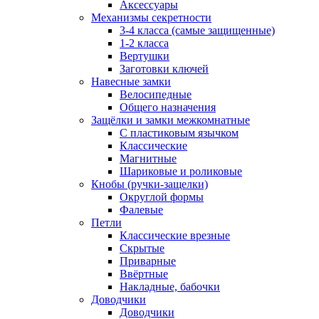
Аксессуары
Механизмы секретности
3-4 класса (самые защищенные)
1-2 класса
Вертушки
Заготовки ключей
Навесные замки
Велосипедные
Общего назначения
Защёлки и замки межкомнатные
С пластиковым язычком
Классические
Магнитные
Шариковые и роликовые
Кнобы (ручки-защелки)
Округлой формы
Фалевые
Петли
Классические врезные
Скрытые
Приварные
Ввёртные
Накладные, бабочки
Доводчики
Доводчики