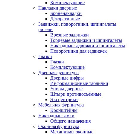
Комплектующие
Накладки дверные
Броненакладки
Декоративные
Задвижки, поворотники, шпингалеты,
ригели
Врезные задвижки
Торцевые задвижки и шпингалеты
Накладные задвижки и шпингалеты
Поворотники для задвижек
Глазки
Глазки
Комплектующие
Дверная фурнитура
Дверные цифры
Информационные таблички
Упоры дверные
Штыри противосъёмные
Эксцентрики
Мебельная фурнитура
Кронштейны
Накладные замки
Общего назначения
Оконная фурнитура
Механизмы оконные