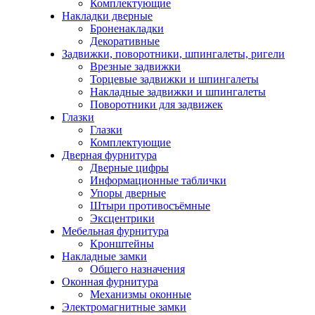
Комплектующие
Накладки дверные
Броненакладки
Декоративные
Задвижки, поворотники, шпингалеты, ригели
Врезные задвижки
Торцевые задвижки и шпингалеты
Накладные задвижки и шпингалеты
Поворотники для задвижек
Глазки
Глазки
Комплектующие
Дверная фурнитура
Дверные цифры
Информационные таблички
Упоры дверные
Штыри противосъёмные
Эксцентрики
Мебельная фурнитура
Кронштейны
Накладные замки
Общего назначения
Оконная фурнитура
Механизмы оконные
Электромагнитные замки