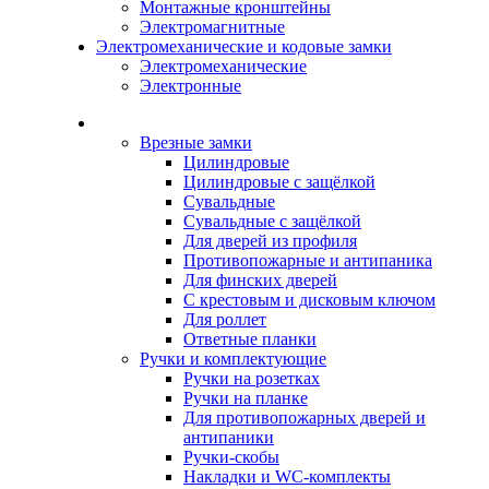
Монтажные кронштейны
Электромагнитные
Электромеханические и кодовые замки
Электромеханические
Электронные
Каталог
Врезные замки
Цилиндровые
Цилиндровые с защёлкой
Сувальдные
Сувальдные с защёлкой
Для дверей из профиля
Противопожарные и антипаника
Для финских дверей
С крестовым и дисковым ключом
Для роллет
Ответные планки
Ручки и комплектующие
Ручки на розетках
Ручки на планке
Для противопожарных дверей и
антипаники
Ручки-скобы
Накладки и WC-комплекты