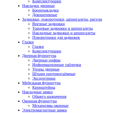
Комплектующие
Накладки дверные
Броненакладки
Декоративные
Задвижки, поворотники, шпингалеты, ригели
Врезные задвижки
Торцевые задвижки и шпингалеты
Накладные задвижки и шпингалеты
Поворотники для задвижек
Глазки
Глазки
Комплектующие
Дверная фурнитура
Дверные цифры
Информационные таблички
Упоры дверные
Штыри противосъёмные
Эксцентрики
Мебельная фурнитура
Кронштейны
Накладные замки
Общего назначения
Оконная фурнитура
Механизмы оконные
Электромагнитные замки