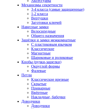
Аксессуары
Механизмы секретности
3-4 класса (самые защищенные)
1-2 класса
Вертушки
Заготовки ключей
Навесные замки
Велосипедные
Общего назначения
Защёлки и замки межкомнатные
С пластиковым язычком
Классические
Магнитные
Шариковые и роликовые
Кнобы (ручки-защелки)
Округлой формы
Фалевые
Петли
Классические врезные
Скрытые
Приварные
Ввёртные
Накладные, бабочки
Доводчики
Доводчики