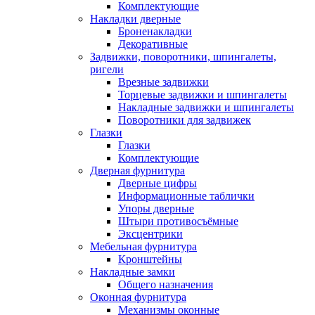
Комплектующие
Накладки дверные
Броненакладки
Декоративные
Задвижки, поворотники, шпингалеты,
ригели
Врезные задвижки
Торцевые задвижки и шпингалеты
Накладные задвижки и шпингалеты
Поворотники для задвижек
Глазки
Глазки
Комплектующие
Дверная фурнитура
Дверные цифры
Информационные таблички
Упоры дверные
Штыри противосъёмные
Эксцентрики
Мебельная фурнитура
Кронштейны
Накладные замки
Общего назначения
Оконная фурнитура
Механизмы оконные