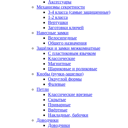
Аксессуары
Механизмы секретности
3-4 класса (самые защищенные)
1-2 класса
Вертушки
Заготовки ключей
Навесные замки
Велосипедные
Общего назначения
Защёлки и замки межкомнатные
С пластиковым язычком
Классические
Магнитные
Шариковые и роликовые
Кнобы (ручки-защелки)
Округлой формы
Фалевые
Петли
Классические врезные
Скрытые
Приварные
Ввёртные
Накладные, бабочки
Доводчики
Доводчики