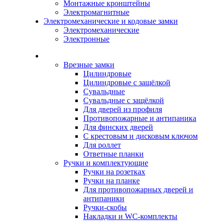
Монтажные кронштейны
Электромагнитные
Электромеханические и кодовые замки
Электромеханические
Электронные
Каталог
Врезные замки
Цилиндровые
Цилиндровые с защёлкой
Сувальдные
Сувальдные с защёлкой
Для дверей из профиля
Противопожарные и антипаника
Для финских дверей
С крестовым и дисковым ключом
Для роллет
Ответные планки
Ручки и комплектующие
Ручки на розетках
Ручки на планке
Для противопожарных дверей и
антипаники
Ручки-скобы
Накладки и WC-комплекты