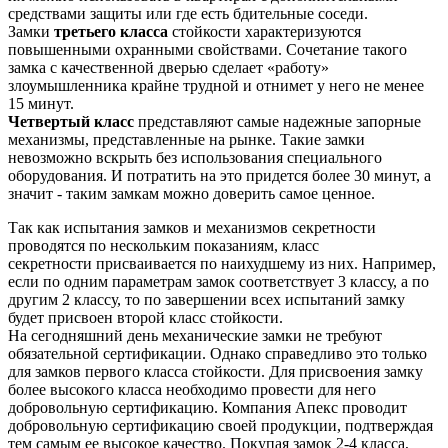
средствами защиты или где есть бдительные соседи.
Замки
третьего класса
стойкости характеризуются
повышенными охранными свойствами. Сочетание такого
замка с качественной дверью сделает «работу»
злоумышленника крайне трудной и отнимет у него не менее
15 минут.
Четвертый класс
представляют самые надежные запорные
механизмы, представленные на рынке. Такие замки
невозможно вскрыть без использования специального
оборудования. И потратить на это придется более 30 минут, а
значит - таким замкам можно доверить самое ценное.
Так как испытания замков и механизмов секретности
проводятся по нескольким показаниям, класс
секретности присваивается по наихудшему из них. Например,
если по одним параметрам замок соответствует 3 классу, а по
другим 2 классу, то по завершении всех испытаний замку
будет присвоен второй класс стойкости.
На сегодняшний день механические замки не требуют
обязательной сертификации. Однако справедливо это только
для замков первого класса стойкости. Для присвоения замку
более высокого класса необходимо провести для него
добровольную сертификацию. Компания Апекс проводит
добровольную сертификацию своей продукции, подтверждая
тем самым ее высокое качество. Покупая замок 2-4 класса,