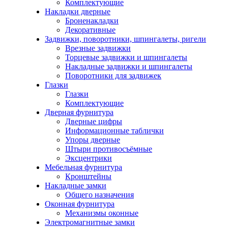
Комплектующие
Накладки дверные
Броненакладки
Декоративные
Задвижки, поворотники, шпингалеты, ригели
Врезные задвижки
Торцевые задвижки и шпингалеты
Накладные задвижки и шпингалеты
Поворотники для задвижек
Глазки
Глазки
Комплектующие
Дверная фурнитура
Дверные цифры
Информационные таблички
Упоры дверные
Штыри противосъёмные
Эксцентрики
Мебельная фурнитура
Кронштейны
Накладные замки
Общего назначения
Оконная фурнитура
Механизмы оконные
Электромагнитные замки