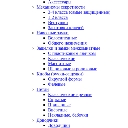
Аксессуары
Механизмы секретности
3-4 класса (самые защищенные)
1-2 класса
Вертушки
Заготовки ключей
Навесные замки
Велосипедные
Общего назначения
Защёлки и замки межкомнатные
С пластиковым язычком
Классические
Магнитные
Шариковые и роликовые
Кнобы (ручки-защелки)
Округлой формы
Фалевые
Петли
Классические врезные
Скрытые
Приварные
Ввёртные
Накладные, бабочки
Доводчики
Доводчики