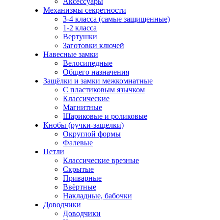
Аксессуары
Механизмы секретности
3-4 класса (самые защищенные)
1-2 класса
Вертушки
Заготовки ключей
Навесные замки
Велосипедные
Общего назначения
Защёлки и замки межкомнатные
С пластиковым язычком
Классические
Магнитные
Шариковые и роликовые
Кнобы (ручки-защелки)
Округлой формы
Фалевые
Петли
Классические врезные
Скрытые
Приварные
Ввёртные
Накладные, бабочки
Доводчики
Доводчики