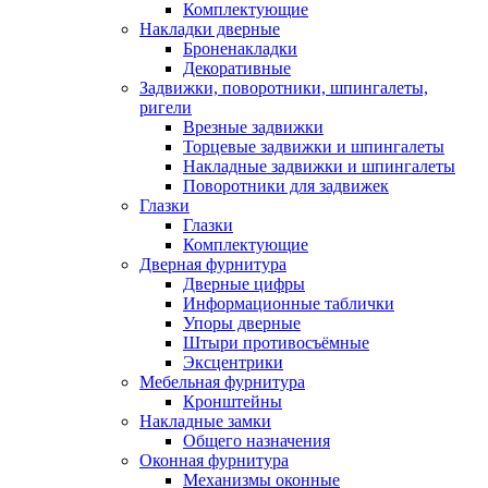
Комплектующие
Накладки дверные
Броненакладки
Декоративные
Задвижки, поворотники, шпингалеты,
ригели
Врезные задвижки
Торцевые задвижки и шпингалеты
Накладные задвижки и шпингалеты
Поворотники для задвижек
Глазки
Глазки
Комплектующие
Дверная фурнитура
Дверные цифры
Информационные таблички
Упоры дверные
Штыри противосъёмные
Эксцентрики
Мебельная фурнитура
Кронштейны
Накладные замки
Общего назначения
Оконная фурнитура
Механизмы оконные