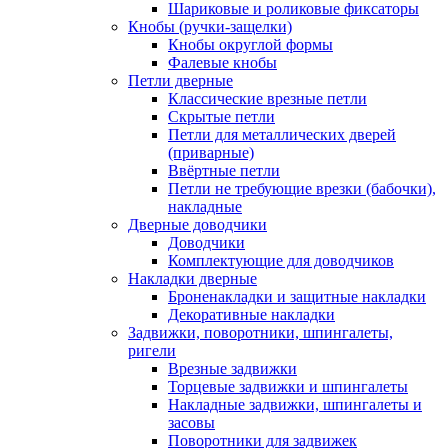
Шариковые и роликовые фиксаторы
Кнобы (ручки-защелки)
Кнобы округлой формы
Фалевые кнобы
Петли дверные
Классические врезные петли
Скрытые петли
Петли для металлических дверей
(приварные)
Ввёртные петли
Петли не требующие врезки (бабочки),
накладные
Дверные доводчики
Доводчики
Комплектующие для доводчиков
Накладки дверные
Броненакладки и защитные накладки
Декоративные накладки
Задвижки, поворотники, шпингалеты,
ригели
Врезные задвижки
Торцевые задвижки и шпингалеты
Накладные задвижки, шпингалеты и
засовы
Поворотники для задвижек