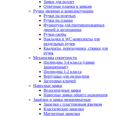
Замки для роллет
Ответные планки к замкам
Ручки дверные и комплектующие
Ручки на розетках
Ручки на планке
Фурнитура для противопожарных
дверей и антипаники
Ручки-скобы
Накладки и WC-комплекты для
раздельных ручек
Квадраты, переходники, стяжки для
ручек
Механизмы секретности
Цилиндры 3-4 класса (самые
защищенные)
Цилиндры 1-2 класса
Вертушки для цилиндров
Заготовки ключей
Навесные замки
Велосипедные замки
Навесные замки общего назначения
Защёлки и замки межкомнатные
Защелки с пластиковым язычком
Классические защелки
Магнитные защелки