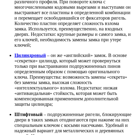
различного профиля. При повороте ключа с
многочисленными кодовыми вырезами и выступами он
выстраивает все пластины в определенной комбинации
и перемещает освободившийся от фиксаторов ригель.
Количество пластин определяет сложность взлома
замка. Используется, преимущественно, на входных
дверях. Недостатки: крупные размеры и самого замка, и
его ключей, необходимость замены замка при утере
ключей;
Цилиндровый
– он же «английский» замок. В основе
«секретки» цилиндр, который может провернуться
только при выстраивании подпружиненных пинов
определенным образом с помощью оригинального
ключа. Преимущества: возможность замены «секрета»
без замены замка, высокая сложность
«интеллектуального» взлома. Недостатки: низкая
«антивандальная» стойкость, которая может быть
компенсированная применением дополнительной
защиты цилиндра;
Штифтовый
– подпружиненные ригели, блокирующие
двери в таких замках отодвигаются при нажиме на них
специальным ключом с косыми насечками. Удобный и
надежный вариант для металлических и деревянных