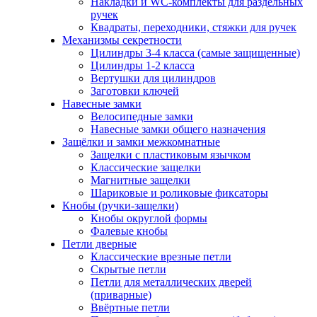
Накладки и WC-комплекты для раздельных
ручек
Квадраты, переходники, стяжки для ручек
Механизмы секретности
Цилиндры 3-4 класса (самые защищенные)
Цилиндры 1-2 класса
Вертушки для цилиндров
Заготовки ключей
Навесные замки
Велосипедные замки
Навесные замки общего назначения
Защёлки и замки межкомнатные
Защелки с пластиковым язычком
Классические защелки
Магнитные защелки
Шариковые и роликовые фиксаторы
Кнобы (ручки-защелки)
Кнобы округлой формы
Фалевые кнобы
Петли дверные
Классические врезные петли
Скрытые петли
Петли для металлических дверей
(приварные)
Ввёртные петли