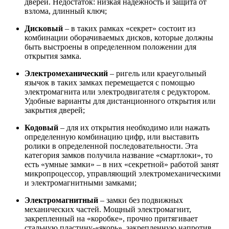
дверей. Недостаток: низкая надежность и защита от
взлома, длинный ключ;
Дисковый
– в таких рамках «секрет» состоит из
комбинации оборачиваемых дисков, которые должны
быть выстроены в определенном положении для
открытия замка.
Электромеханический
– ригель или краеугольный
язычок в таких замках перемещается с помощью
электромагнита или электродвигателя с редуктором.
Удобные варианты для дистанционного открытия или
закрытия дверей;
Кодовый
– для их открытия необходимо или нажать
определенную комбинацию цифр, или выставить
ролики в определенной последовательности. Эта
категория замков получила название «смартлоки», то
есть «умные замки» – в них «секретной» работой занят
микропроцессор, управляющий электромеханическими
и электромагнитными замками;
Электромагнитный
– замки без подвижных
механических частей. Мощный электромагнит,
закрепленный на «коробке», прочно притягивает
стальную пластину-«якорь», закрепленную напротив