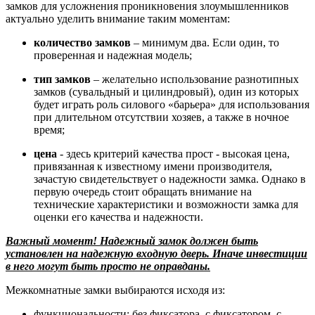
замков для усложнения проникновения злоумышленников
актуально уделить внимание таким моментам:
количество замков
– минимум два. Если один, то
проверенная и надежная модель;
тип замков
– желательно использование разнотипных
замков (сувальдный и цилиндровый), один из которых
будет играть роль силового «барьера» для использования
при длительном отсутствии хозяев, а также в ночное
время;
цена
- здесь критерий качества прост - высокая цена,
привязанная к известному имени производителя,
зачастую свидетельствует о надежности замка. Однако в
первую очередь стоит обращать внимание на
технические характеристики и возможности замка для
оценки его качества и надежности.
Важный момент! Надежный замок должен быть
установлен на надежную входную дверь. Иначе инвестиции
в него могут быть просто не оправданы.
Межкомнатные замки выбираются исходя из:
функциональности: без фиксатора, с фиксатором, с