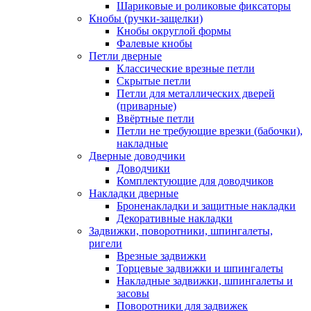
Шариковые и роликовые фиксаторы
Кнобы (ручки-защелки)
Кнобы округлой формы
Фалевые кнобы
Петли дверные
Классические врезные петли
Скрытые петли
Петли для металлических дверей
(приварные)
Ввёртные петли
Петли не требующие врезки (бабочки),
накладные
Дверные доводчики
Доводчики
Комплектующие для доводчиков
Накладки дверные
Броненакладки и защитные накладки
Декоративные накладки
Задвижки, поворотники, шпингалеты,
ригели
Врезные задвижки
Торцевые задвижки и шпингалеты
Накладные задвижки, шпингалеты и
засовы
Поворотники для задвижек