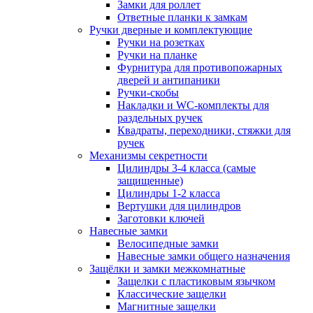
Замки для роллет
Ответные планки к замкам
Ручки дверные и комплектующие
Ручки на розетках
Ручки на планке
Фурнитура для противопожарных
дверей и антипаники
Ручки-скобы
Накладки и WC-комплекты для
раздельных ручек
Квадраты, переходники, стяжки для
ручек
Механизмы секретности
Цилиндры 3-4 класса (самые
защищенные)
Цилиндры 1-2 класса
Вертушки для цилиндров
Заготовки ключей
Навесные замки
Велосипедные замки
Навесные замки общего назначения
Защёлки и замки межкомнатные
Защелки с пластиковым язычком
Классические защелки
Магнитные защелки