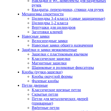
Накладки и WC-комплекты для раздельных
ручек
Квадраты, переходники, стяжки для ручек
Механизмы секретности
Цилиндры 3-4 класса (самые защищенные)
Цилиндры 1-2 класса
Вертушки для цилиндров
Заготовки ключей
Навесные замки
Велосипедные замки
Навесные замки общего назначения
Защёлки и замки межкомнатные
Защелки с пластиковым язычком
Классические защелки
Магнитные защелки
Шариковые и роликовые фиксаторы
Кнобы (ручки-защелки)
Кнобы округлой формы
Фалевые кнобы
Петли дверные
Классические врезные петли
Скрытые петли
Петли для металлических дверей
(приварные)
Ввёртные петли