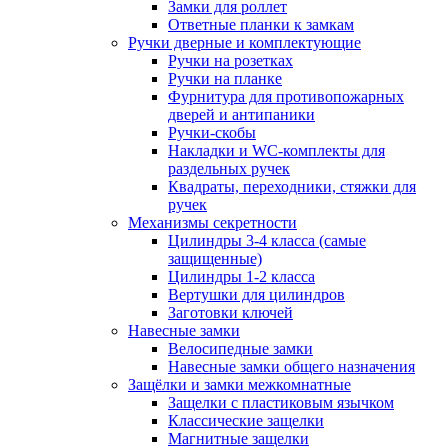
Замки для роллет
Ответные планки к замкам
Ручки дверные и комплектующие
Ручки на розетках
Ручки на планке
Фурнитура для противопожарных
дверей и антипаники
Ручки-скобы
Накладки и WC-комплекты для
раздельных ручек
Квадраты, переходники, стяжки для
ручек
Механизмы секретности
Цилиндры 3-4 класса (самые
защищенные)
Цилиндры 1-2 класса
Вертушки для цилиндров
Заготовки ключей
Навесные замки
Велосипедные замки
Навесные замки общего назначения
Защёлки и замки межкомнатные
Защелки с пластиковым язычком
Классические защелки
Магнитные защелки