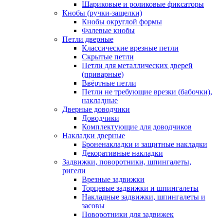
Шариковые и роликовые фиксаторы
Кнобы (ручки-защелки)
Кнобы округлой формы
Фалевые кнобы
Петли дверные
Классические врезные петли
Скрытые петли
Петли для металлических дверей
(приварные)
Ввёртные петли
Петли не требующие врезки (бабочки),
накладные
Дверные доводчики
Доводчики
Комплектующие для доводчиков
Накладки дверные
Броненакладки и защитные накладки
Декоративные накладки
Задвижки, поворотники, шпингалеты,
ригели
Врезные задвижки
Торцевые задвижки и шпингалеты
Накладные задвижки, шпингалеты и
засовы
Поворотники для задвижек