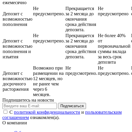
ежемесячно
Не
Прекращается
Не
Депозит с
предусмотрено.
за 2 месяца до
предусмотрено
возможностью
окончания
пополнения
срока действия
депозита.
Не
Прекращается
Не более 40%
Депозит с
предусмотрено.
за 2 месяца до
от
возможностью
окончания
первоначальной
пополнения и
срока действия
суммы вклада
изъятия
депозита.
за весь срок
депозита
Возможно при
Не
Не
Депозит с
размещении на
предусмотрено.
предусмотрено.
возможностью
12 месяцев, но
досрочного
не ранее чем
расторжения
через 6
месяцев.
Подпишитесь на новости
Подписаться
С
политикой конфиденциальности
и
пользовательским
соглашением
ознакомлен(а).
О компании