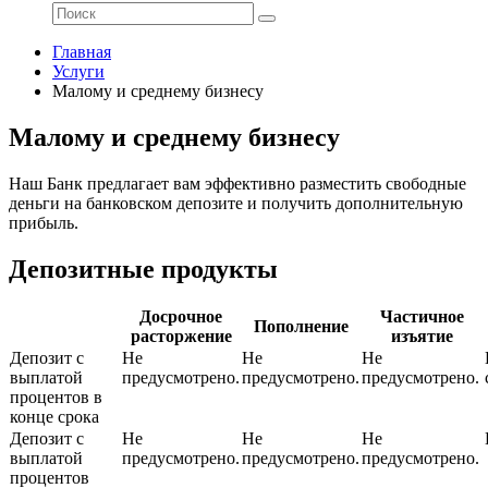
Главная
Услуги
Малому и среднему бизнесу
Малому и среднему бизнесу
Наш Банк предлагает вам эффективно разместить свободные
деньги на банковском депозите и получить дополнительную
прибыль.
Депозитные продукты
Досрочное
Частичное
Пополнение
расторжение
изъятие
Депозит с
Не
Не
Не
выплатой
предусмотрено.
предусмотрено.
предусмотрено.
процентов в
конце срока
Депозит с
Не
Не
Не
выплатой
предусмотрено.
предусмотрено.
предусмотрено.
процентов