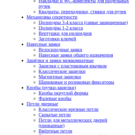
Накладки и WC-комплекты для раздельных
ручек
Квадраты, переходники, стяжки для ручек
Механизмы секретности
Цилиндры 3-4 класса (самые защищенные)
Цилиндры 1-2 класса
Вертушки для цилиндров
Заготовки ключей
Навесные замки
Велосипедные замки
Навесные замки общего назначения
Защёлки и замки межкомнатные
Защелки с пластиковым язычком
Классические защелки
Магнитные защелки
Шариковые и роликовые фиксаторы
Кнобы (ручки-защелки)
Кнобы округлой формы
Фалевые кнобы
Петли дверные
Классические врезные петли
Скрытые петли
Петли для металлических дверей
(приварные)
Ввёртные петли