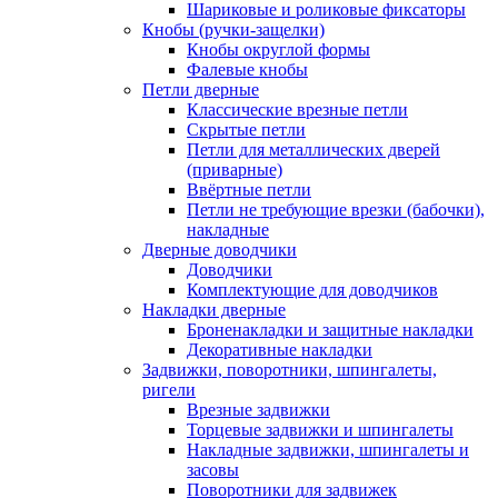
Шариковые и роликовые фиксаторы
Кнобы (ручки-защелки)
Кнобы округлой формы
Фалевые кнобы
Петли дверные
Классические врезные петли
Скрытые петли
Петли для металлических дверей
(приварные)
Ввёртные петли
Петли не требующие врезки (бабочки),
накладные
Дверные доводчики
Доводчики
Комплектующие для доводчиков
Накладки дверные
Броненакладки и защитные накладки
Декоративные накладки
Задвижки, поворотники, шпингалеты,
ригели
Врезные задвижки
Торцевые задвижки и шпингалеты
Накладные задвижки, шпингалеты и
засовы
Поворотники для задвижек