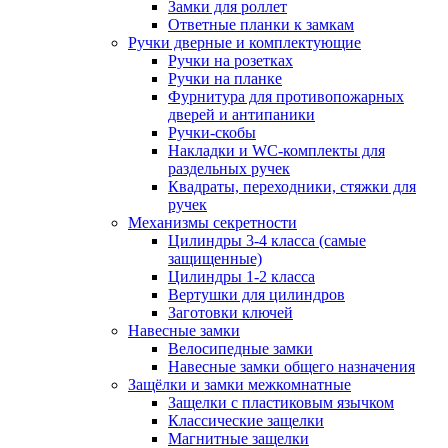
Замки для роллет
Ответные планки к замкам
Ручки дверные и комплектующие
Ручки на розетках
Ручки на планке
Фурнитура для противопожарных
дверей и антипаники
Ручки-скобы
Накладки и WC-комплекты для
раздельных ручек
Квадраты, переходники, стяжки для
ручек
Механизмы секретности
Цилиндры 3-4 класса (самые
защищенные)
Цилиндры 1-2 класса
Вертушки для цилиндров
Заготовки ключей
Навесные замки
Велосипедные замки
Навесные замки общего назначения
Защёлки и замки межкомнатные
Защелки с пластиковым язычком
Классические защелки
Магнитные защелки