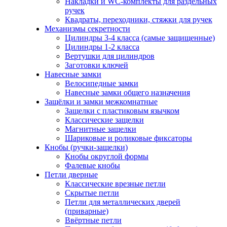
Накладки и WC-комплекты для раздельных
ручек
Квадраты, переходники, стяжки для ручек
Механизмы секретности
Цилиндры 3-4 класса (самые защищенные)
Цилиндры 1-2 класса
Вертушки для цилиндров
Заготовки ключей
Навесные замки
Велосипедные замки
Навесные замки общего назначения
Защёлки и замки межкомнатные
Защелки с пластиковым язычком
Классические защелки
Магнитные защелки
Шариковые и роликовые фиксаторы
Кнобы (ручки-защелки)
Кнобы округлой формы
Фалевые кнобы
Петли дверные
Классические врезные петли
Скрытые петли
Петли для металлических дверей
(приварные)
Ввёртные петли