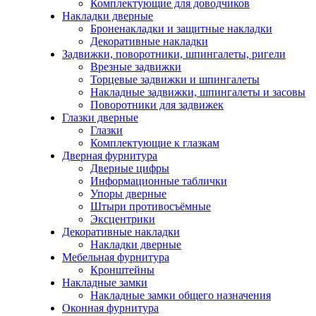
Комплектующие для доводчиков
Накладки дверные
Броненакладки и защитные накладки
Декоративные накладки
Задвижки, поворотники, шпингалеты, ригели
Врезные задвижки
Торцевые задвижки и шпингалеты
Накладные задвижки, шпингалеты и засовы
Поворотники для задвижек
Глазки дверные
Глазки
Комплектующие к глазкам
Дверная фурнитура
Дверные цифры
Информационные таблички
Упоры дверные
Штыри противосъёмные
Эксцентрики
Декоративные накладки
Накладки дверные
Мебельная фурнитура
Кронштейны
Накладные замки
Накладные замки общего назначения
Оконная фурнитура