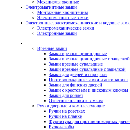
Механизмы оконные
Электромагнитные замки
Монтажные кронштейны
Электромагнитные замки
Электронные, электромеханические и кодовые зам
Электромеханические замки
Электронные замки
Каталог
Врезные замки
Замки врезные цилиндровые
Замки врезные цилиндровые с защелкой
Замки врезные сувальдные
Замки врезные сувальдные с защелкой
Замки для дверей из профиля
Противопожарные замки и антипаника
Замки для финских дверей
Замки с крестовым и дисковым ключом
Замки для роллет
Ответные планки к замкам
Ручки дверные и комплектующие
Ручки на розетках
Ручки на планке
Фурнитура для противопожарных двере
Ручки-скобы