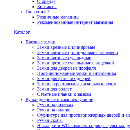
О бренде
Контакты
Где купить?
Розничные магазины
Рекомендованные интернет-магазины
Каталог
Врезные замки
Замки врезные цилиндровые
Замки врезные цилиндровые с защелкой
Замки врезные сувальдные
Замки врезные сувальдные с защелкой
Замки для дверей из профиля
Противопожарные замки и антипаника
Замки для финских дверей
Замки с крестовым и дисковым ключом
Замки для роллет
Ответные планки к замкам
Ручки дверные и комплектующие
Ручки на розетках
Ручки на планке
Фурнитура для противопожарных дверей и а
Ручки-скобы
Накладки и WC-комплекты для раздельных ру