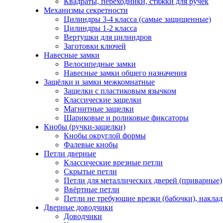
Квадраты, переходники, стяжки для ручек
Механизмы секретности
Цилиндры 3-4 класса (самые защищенные)
Цилиндры 1-2 класса
Вертушки для цилиндров
Заготовки ключей
Навесные замки
Велосипедные замки
Навесные замки общего назначения
Защёлки и замки межкомнатные
Защелки с пластиковым язычком
Классические защелки
Магнитные защелки
Шариковые и роликовые фиксаторы
Кнобы (ручки-защелки)
Кнобы округлой формы
Фалевые кнобы
Петли дверные
Классические врезные петли
Скрытые петли
Петли для металлических дверей (приварные)
Ввёртные петли
Петли не требующие врезки (бабочки), накла
Дверные доводчики
Доводчики