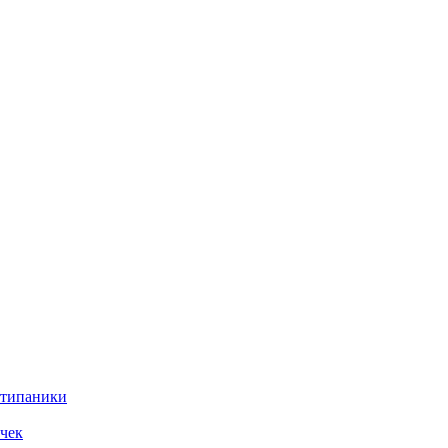
нтипаники
чек