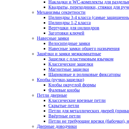
Накладки и WC-комплекты для раздель
Квадраты, переходники, стяжки для руч
Механизмы секретности
Цилиндры 3-4 класса (самые защищенн
Цилиндры 1-2 класса
Вертушки для цилиндров
Заготовки ключей
Навесные замки
Велосипедные замки
Навесные замки общего назначения
Защёлки и замки межкомнатные
Защелки с пластиковым язычком
Классические защелки
Магнитные защелки
Шариковые и роликовые фиксаторы
Кнобы (ручки-защелки)
Кнобы округлой формы
Фалевые кнобы
Петли дверные
Классические врезные петли
Скрытые петли
Петли для металлических дверей (прив
Ввёртные петли
Петли не требующие врезки (бабочки), 
Дверные доводчики