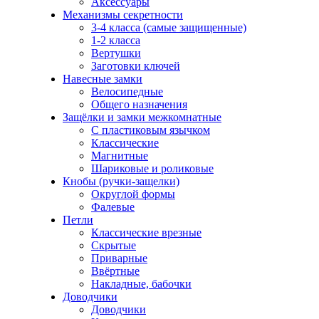
Аксессуары
Механизмы секретности
3-4 класса (самые защищенные)
1-2 класса
Вертушки
Заготовки ключей
Навесные замки
Велосипедные
Общего назначения
Защёлки и замки межкомнатные
С пластиковым язычком
Классические
Магнитные
Шариковые и роликовые
Кнобы (ручки-защелки)
Округлой формы
Фалевые
Петли
Классические врезные
Скрытые
Приварные
Ввёртные
Накладные, бабочки
Доводчики
Доводчики