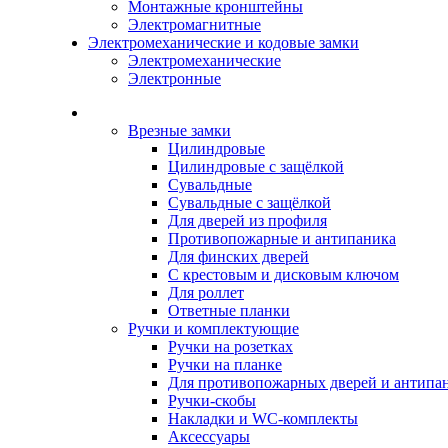
Монтажные кронштейны
Электромагнитные
Электромеханические и кодовые замки
Электромеханические
Электронные
Каталог
Врезные замки
Цилиндровые
Цилиндровые с защёлкой
Сувальдные
Сувальдные с защёлкой
Для дверей из профиля
Противопожарные и антипаника
Для финских дверей
С крестовым и дисковым ключом
Для роллет
Ответные планки
Ручки и комплектующие
Ручки на розетках
Ручки на планке
Для противопожарных дверей и антипа
Ручки-скобы
Накладки и WC-комплекты
Аксессуары