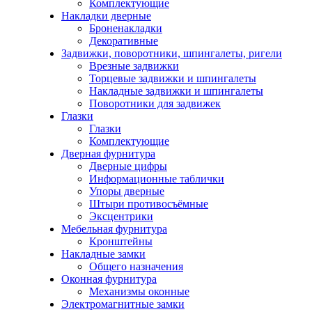
Комплектующие
Накладки дверные
Броненакладки
Декоративные
Задвижки, поворотники, шпингалеты, ригели
Врезные задвижки
Торцевые задвижки и шпингалеты
Накладные задвижки и шпингалеты
Поворотники для задвижек
Глазки
Глазки
Комплектующие
Дверная фурнитура
Дверные цифры
Информационные таблички
Упоры дверные
Штыри противосъёмные
Эксцентрики
Мебельная фурнитура
Кронштейны
Накладные замки
Общего назначения
Оконная фурнитура
Механизмы оконные
Электромагнитные замки