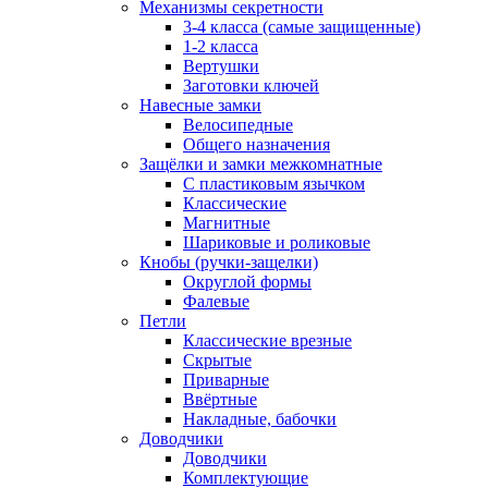
Механизмы секретности
3-4 класса (самые защищенные)
1-2 класса
Вертушки
Заготовки ключей
Навесные замки
Велосипедные
Общего назначения
Защёлки и замки межкомнатные
С пластиковым язычком
Классические
Магнитные
Шариковые и роликовые
Кнобы (ручки-защелки)
Округлой формы
Фалевые
Петли
Классические врезные
Скрытые
Приварные
Ввёртные
Накладные, бабочки
Доводчики
Доводчики
Комплектующие