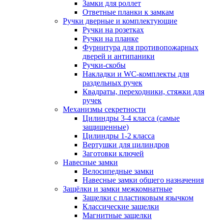
Замки для роллет
Ответные планки к замкам
Ручки дверные и комплектующие
Ручки на розетках
Ручки на планке
Фурнитура для противопожарных
дверей и антипаники
Ручки-скобы
Накладки и WC-комплекты для
раздельных ручек
Квадраты, переходники, стяжки для
ручек
Механизмы секретности
Цилиндры 3-4 класса (самые
защищенные)
Цилиндры 1-2 класса
Вертушки для цилиндров
Заготовки ключей
Навесные замки
Велосипедные замки
Навесные замки общего назначения
Защёлки и замки межкомнатные
Защелки с пластиковым язычком
Классические защелки
Магнитные защелки