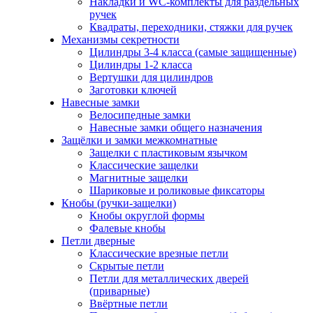
Накладки и WC-комплекты для раздельных
ручек
Квадраты, переходники, стяжки для ручек
Механизмы секретности
Цилиндры 3-4 класса (самые защищенные)
Цилиндры 1-2 класса
Вертушки для цилиндров
Заготовки ключей
Навесные замки
Велосипедные замки
Навесные замки общего назначения
Защёлки и замки межкомнатные
Защелки с пластиковым язычком
Классические защелки
Магнитные защелки
Шариковые и роликовые фиксаторы
Кнобы (ручки-защелки)
Кнобы округлой формы
Фалевые кнобы
Петли дверные
Классические врезные петли
Скрытые петли
Петли для металлических дверей
(приварные)
Ввёртные петли