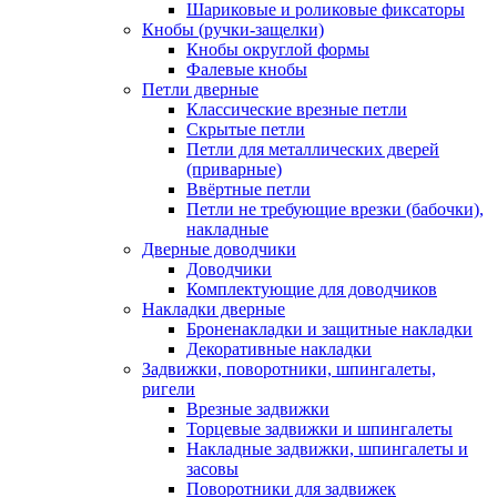
Шариковые и роликовые фиксаторы
Кнобы (ручки-защелки)
Кнобы округлой формы
Фалевые кнобы
Петли дверные
Классические врезные петли
Скрытые петли
Петли для металлических дверей
(приварные)
Ввёртные петли
Петли не требующие врезки (бабочки),
накладные
Дверные доводчики
Доводчики
Комплектующие для доводчиков
Накладки дверные
Броненакладки и защитные накладки
Декоративные накладки
Задвижки, поворотники, шпингалеты,
ригели
Врезные задвижки
Торцевые задвижки и шпингалеты
Накладные задвижки, шпингалеты и
засовы
Поворотники для задвижек