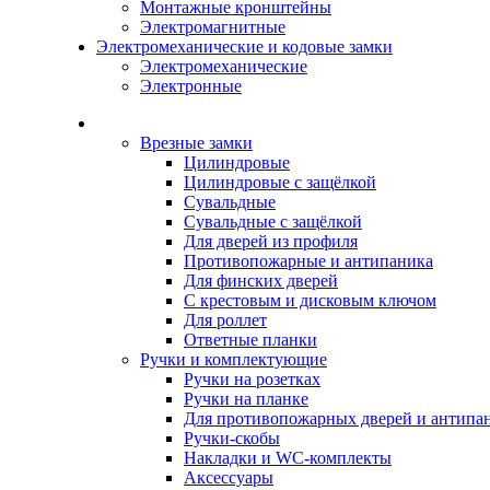
Монтажные кронштейны
Электромагнитные
Электромеханические и кодовые замки
Электромеханические
Электронные
Каталог
Врезные замки
Цилиндровые
Цилиндровые с защёлкой
Сувальдные
Сувальдные с защёлкой
Для дверей из профиля
Противопожарные и антипаника
Для финских дверей
С крестовым и дисковым ключом
Для роллет
Ответные планки
Ручки и комплектующие
Ручки на розетках
Ручки на планке
Для противопожарных дверей и антипа
Ручки-скобы
Накладки и WC-комплекты
Аксессуары