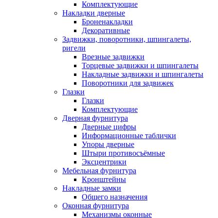
Комплектующие
Накладки дверные
Броненакладки
Декоративные
Задвижки, поворотники, шпингалеты,
ригели
Врезные задвижки
Торцевые задвижки и шпингалеты
Накладные задвижки и шпингалеты
Поворотники для задвижек
Глазки
Глазки
Комплектующие
Дверная фурнитура
Дверные цифры
Информационные таблички
Упоры дверные
Штыри противосъёмные
Эксцентрики
Мебельная фурнитура
Кронштейны
Накладные замки
Общего назначения
Оконная фурнитура
Механизмы оконные