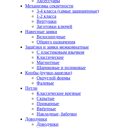
Аксессуары
Механизмы секретности
3-4 класса (самые защищенные)
1-2 класса
Вертушки
Заготовки ключей
Навесные замки
Велосипедные
Общего назначения
Защёлки и замки межкомнатные
С пластиковым язычком
Классические
Магнитные
Шариковые и роликовые
Кнобы (ручки-защелки)
Округлой формы
Фалевые
Петли
Классические врезные
Скрытые
Приварные
Ввёртные
Накладные, бабочки
Доводчики
Доводчики