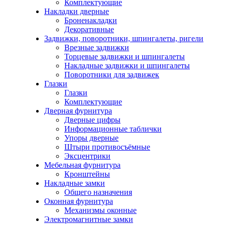
Комплектующие
Накладки дверные
Броненакладки
Декоративные
Задвижки, поворотники, шпингалеты, ригели
Врезные задвижки
Торцевые задвижки и шпингалеты
Накладные задвижки и шпингалеты
Поворотники для задвижек
Глазки
Глазки
Комплектующие
Дверная фурнитура
Дверные цифры
Информационные таблички
Упоры дверные
Штыри противосъёмные
Эксцентрики
Мебельная фурнитура
Кронштейны
Накладные замки
Общего назначения
Оконная фурнитура
Механизмы оконные
Электромагнитные замки