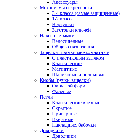
Аксессуары
Механизмы секретности
3-4 класса (самые защищенные)
1-2 класса
Вертушки
Заготовки ключей
Навесные замки
Велосипедные
Общего назначения
Защёлки и замки межкомнатные
С пластиковым язычком
Классические
Магнитные
Шариковые и роликовые
Кнобы (ручки-защелки)
Округлой формы
Фалевые
Петли
Классические врезные
Скрытые
Приварные
Ввёртные
Накладные, бабочки
Доводчики
Доводчики