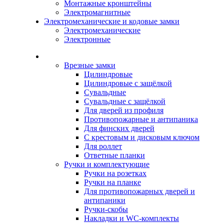
Монтажные кронштейны
Электромагнитные
Электромеханические и кодовые замки
Электромеханические
Электронные
Каталог
Врезные замки
Цилиндровые
Цилиндровые с защёлкой
Сувальдные
Сувальдные с защёлкой
Для дверей из профиля
Противопожарные и антипаника
Для финских дверей
С крестовым и дисковым ключом
Для роллет
Ответные планки
Ручки и комплектующие
Ручки на розетках
Ручки на планке
Для противопожарных дверей и
антипаники
Ручки-скобы
Накладки и WC-комплекты