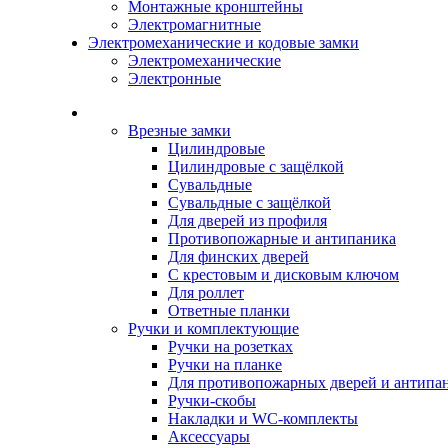
Монтажные кронштейны
Электромагнитные
Электромеханические и кодовые замки
Электромеханические
Электронные
Каталог
Врезные замки
Цилиндровые
Цилиндровые с защёлкой
Сувальдные
Сувальдные с защёлкой
Для дверей из профиля
Противопожарные и антипаника
Для финских дверей
С крестовым и дисковым ключом
Для роллет
Ответные планки
Ручки и комплектующие
Ручки на розетках
Ручки на планке
Для противопожарных дверей и антипа
Ручки-скобы
Накладки и WC-комплекты
Аксессуары