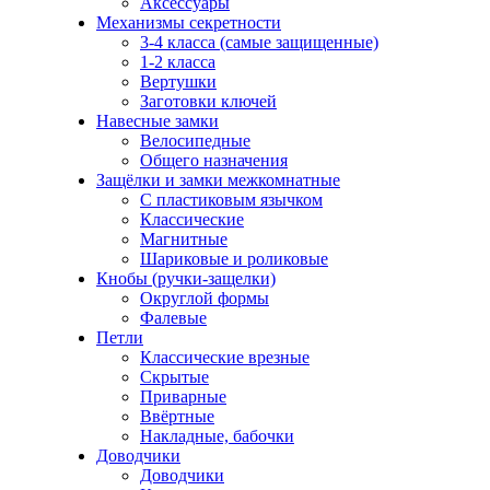
Аксессуары
Механизмы секретности
3-4 класса (самые защищенные)
1-2 класса
Вертушки
Заготовки ключей
Навесные замки
Велосипедные
Общего назначения
Защёлки и замки межкомнатные
С пластиковым язычком
Классические
Магнитные
Шариковые и роликовые
Кнобы (ручки-защелки)
Округлой формы
Фалевые
Петли
Классические врезные
Скрытые
Приварные
Ввёртные
Накладные, бабочки
Доводчики
Доводчики