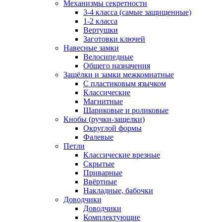
Механизмы секретности
3-4 класса (самые защищенные)
1-2 класса
Вертушки
Заготовки ключей
Навесные замки
Велосипедные
Общего назначения
Защёлки и замки межкомнатные
С пластиковым язычком
Классические
Магнитные
Шариковые и роликовые
Кнобы (ручки-защелки)
Округлой формы
Фалевые
Петли
Классические врезные
Скрытые
Приварные
Ввёртные
Накладные, бабочки
Доводчики
Доводчики
Комплектующие