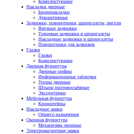
Комплектующие
Накладки дверные
Броненакладки
Декоративные
Задвижки, поворотники, шпингалеты, ригели
Врезные задвижки
Торцевые задвижки и шпингалеты
Накладные задвижки и шпингалеты
Поворотники для задвижек
Глазки
Глазки
Комплектующие
Дверная фурнитура
Дверные цифры
Информационные таблички
Упоры дверные
Штыри противосъёмные
Эксцентрики
Мебельная фурнитура
Кронштейны
Накладные замки
Общего назначения
Оконная фурнитура
Механизмы оконные
Электромагнитные замки