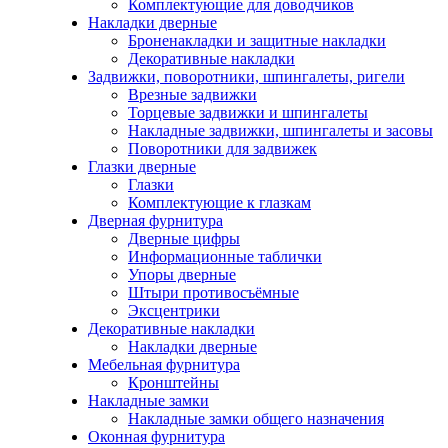
Комплектующие для доводчиков
Накладки дверные
Броненакладки и защитные накладки
Декоративные накладки
Задвижки, поворотники, шпингалеты, ригели
Врезные задвижки
Торцевые задвижки и шпингалеты
Накладные задвижки, шпингалеты и засовы
Поворотники для задвижек
Глазки дверные
Глазки
Комплектующие к глазкам
Дверная фурнитура
Дверные цифры
Информационные таблички
Упоры дверные
Штыри противосъёмные
Эксцентрики
Декоративные накладки
Накладки дверные
Мебельная фурнитура
Кронштейны
Накладные замки
Накладные замки общего назначения
Оконная фурнитура