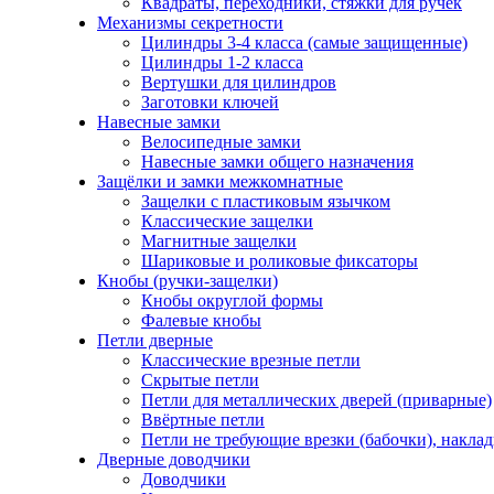
Квадраты, переходники, стяжки для ручек
Механизмы секретности
Цилиндры 3-4 класса (самые защищенные)
Цилиндры 1-2 класса
Вертушки для цилиндров
Заготовки ключей
Навесные замки
Велосипедные замки
Навесные замки общего назначения
Защёлки и замки межкомнатные
Защелки с пластиковым язычком
Классические защелки
Магнитные защелки
Шариковые и роликовые фиксаторы
Кнобы (ручки-защелки)
Кнобы округлой формы
Фалевые кнобы
Петли дверные
Классические врезные петли
Скрытые петли
Петли для металлических дверей (приварные)
Ввёртные петли
Петли не требующие врезки (бабочки), накла
Дверные доводчики
Доводчики