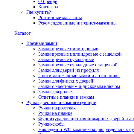
О бренде
Контакты
Где купить?
Розничные магазины
Рекомендованные интернет-магазины
Каталог
Врезные замки
Замки врезные цилиндровые
Замки врезные цилиндровые с защелкой
Замки врезные сувальдные
Замки врезные сувальдные с защелкой
Замки для дверей из профиля
Противопожарные замки и антипаника
Замки для финских дверей
Замки с крестовым и дисковым ключом
Замки для роллет
Ответные планки к замкам
Ручки дверные и комплектующие
Ручки на розетках
Ручки на планке
Фурнитура для противопожарных дверей и а
Ручки-скобы
Накладки и WC-комплекты для раздельных ру