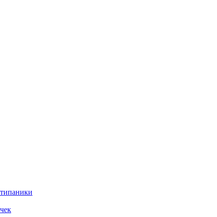
нтипаники
чек