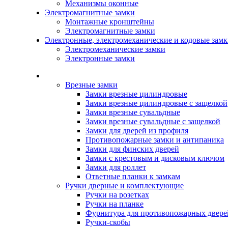
Механизмы оконные
Электромагнитные замки
Монтажные кронштейны
Электромагнитные замки
Электронные, электромеханические и кодовые зам
Электромеханические замки
Электронные замки
Каталог
Врезные замки
Замки врезные цилиндровые
Замки врезные цилиндровые с защелкой
Замки врезные сувальдные
Замки врезные сувальдные с защелкой
Замки для дверей из профиля
Противопожарные замки и антипаника
Замки для финских дверей
Замки с крестовым и дисковым ключом
Замки для роллет
Ответные планки к замкам
Ручки дверные и комплектующие
Ручки на розетках
Ручки на планке
Фурнитура для противопожарных двере
Ручки-скобы