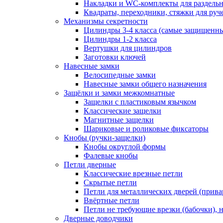
Накладки и WC-комплекты для раздель
Квадраты, переходники, стяжки для руч
Механизмы секретности
Цилиндры 3-4 класса (самые защищенн
Цилиндры 1-2 класса
Вертушки для цилиндров
Заготовки ключей
Навесные замки
Велосипедные замки
Навесные замки общего назначения
Защёлки и замки межкомнатные
Защелки с пластиковым язычком
Классические защелки
Магнитные защелки
Шариковые и роликовые фиксаторы
Кнобы (ручки-защелки)
Кнобы округлой формы
Фалевые кнобы
Петли дверные
Классические врезные петли
Скрытые петли
Петли для металлических дверей (прив
Ввёртные петли
Петли не требующие врезки (бабочки), 
Дверные доводчики