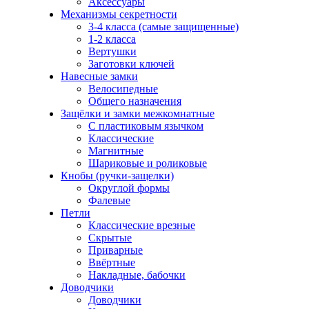
Аксессуары
Механизмы секретности
3-4 класса (самые защищенные)
1-2 класса
Вертушки
Заготовки ключей
Навесные замки
Велосипедные
Общего назначения
Защёлки и замки межкомнатные
С пластиковым язычком
Классические
Магнитные
Шариковые и роликовые
Кнобы (ручки-защелки)
Округлой формы
Фалевые
Петли
Классические врезные
Скрытые
Приварные
Ввёртные
Накладные, бабочки
Доводчики
Доводчики