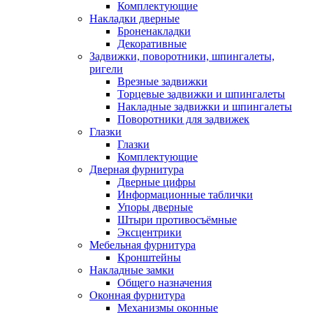
Комплектующие
Накладки дверные
Броненакладки
Декоративные
Задвижки, поворотники, шпингалеты,
ригели
Врезные задвижки
Торцевые задвижки и шпингалеты
Накладные задвижки и шпингалеты
Поворотники для задвижек
Глазки
Глазки
Комплектующие
Дверная фурнитура
Дверные цифры
Информационные таблички
Упоры дверные
Штыри противосъёмные
Эксцентрики
Мебельная фурнитура
Кронштейны
Накладные замки
Общего назначения
Оконная фурнитура
Механизмы оконные