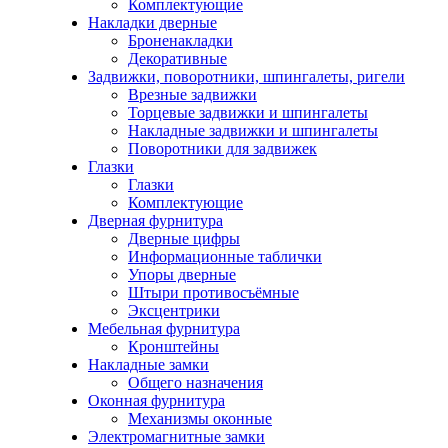
Комплектующие
Накладки дверные
Броненакладки
Декоративные
Задвижки, поворотники, шпингалеты, ригели
Врезные задвижки
Торцевые задвижки и шпингалеты
Накладные задвижки и шпингалеты
Поворотники для задвижек
Глазки
Глазки
Комплектующие
Дверная фурнитура
Дверные цифры
Информационные таблички
Упоры дверные
Штыри противосъёмные
Эксцентрики
Мебельная фурнитура
Кронштейны
Накладные замки
Общего назначения
Оконная фурнитура
Механизмы оконные
Электромагнитные замки