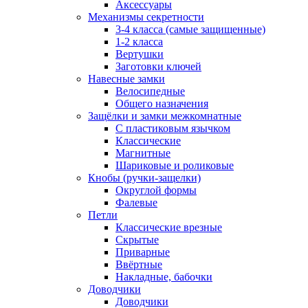
Аксессуары
Механизмы секретности
3-4 класса (самые защищенные)
1-2 класса
Вертушки
Заготовки ключей
Навесные замки
Велосипедные
Общего назначения
Защёлки и замки межкомнатные
С пластиковым язычком
Классические
Магнитные
Шариковые и роликовые
Кнобы (ручки-защелки)
Округлой формы
Фалевые
Петли
Классические врезные
Скрытые
Приварные
Ввёртные
Накладные, бабочки
Доводчики
Доводчики