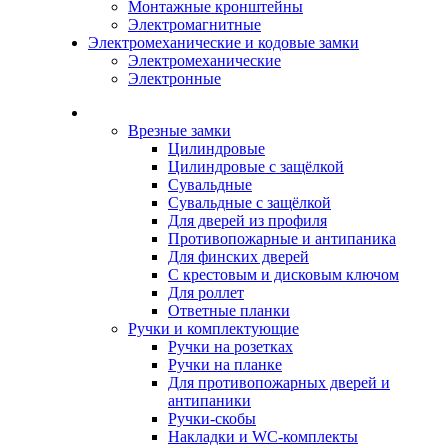
Монтажные кронштейны
Электромагнитные
Электромеханические и кодовые замки
Электромеханические
Электронные
Каталог
Врезные замки
Цилиндровые
Цилиндровые с защёлкой
Сувальдные
Сувальдные с защёлкой
Для дверей из профиля
Противопожарные и антипаника
Для финских дверей
С крестовым и дисковым ключом
Для роллет
Ответные планки
Ручки и комплектующие
Ручки на розетках
Ручки на планке
Для противопожарных дверей и
антипаники
Ручки-скобы
Накладки и WC-комплекты