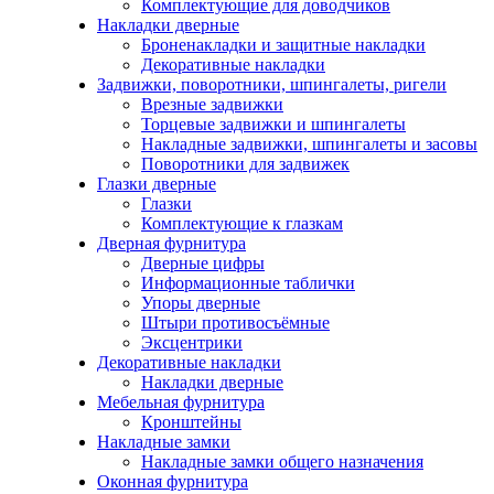
Комплектующие для доводчиков
Накладки дверные
Броненакладки и защитные накладки
Декоративные накладки
Задвижки, поворотники, шпингалеты, ригели
Врезные задвижки
Торцевые задвижки и шпингалеты
Накладные задвижки, шпингалеты и засовы
Поворотники для задвижек
Глазки дверные
Глазки
Комплектующие к глазкам
Дверная фурнитура
Дверные цифры
Информационные таблички
Упоры дверные
Штыри противосъёмные
Эксцентрики
Декоративные накладки
Накладки дверные
Мебельная фурнитура
Кронштейны
Накладные замки
Накладные замки общего назначения
Оконная фурнитура