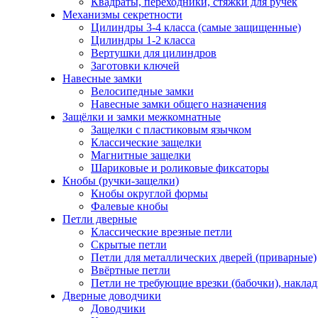
Квадраты, переходники, стяжки для ручек
Механизмы секретности
Цилиндры 3-4 класса (самые защищенные)
Цилиндры 1-2 класса
Вертушки для цилиндров
Заготовки ключей
Навесные замки
Велосипедные замки
Навесные замки общего назначения
Защёлки и замки межкомнатные
Защелки с пластиковым язычком
Классические защелки
Магнитные защелки
Шариковые и роликовые фиксаторы
Кнобы (ручки-защелки)
Кнобы округлой формы
Фалевые кнобы
Петли дверные
Классические врезные петли
Скрытые петли
Петли для металлических дверей (приварные)
Ввёртные петли
Петли не требующие врезки (бабочки), накла
Дверные доводчики
Доводчики