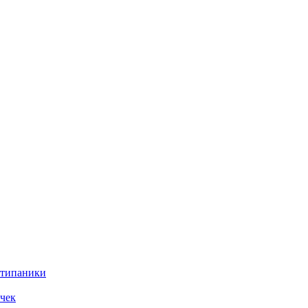
нтипаники
чек