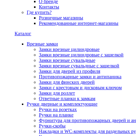
О бренде
Контакты
Где купить?
Розничные магазины
Рекомендованные интернет-магазины
Каталог
Врезные замки
Замки врезные цилиндровые
Замки врезные цилиндровые с защелкой
Замки врезные сувальдные
Замки врезные сувальдные с защелкой
Замки для дверей из профиля
Противопожарные замки и антипаника
Замки для финских дверей
Замки с крестовым и дисковым ключом
Замки для роллет
Ответные планки к замкам
Ручки дверные и комплектующие
Ручки на розетках
Ручки на планке
Фурнитура для противопожарных дверей и а
Ручки-скобы
Накладки и WC-комплекты для раздельных ру