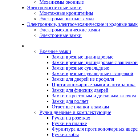
Механизмы оконные
Электромагнитные замки
Монтажные кронштейны
Электромагнитные замки
Электронные, электромеханические и кодовые зам
Электромеханические замки
Электронные замки
Каталог
Врезные замки
Замки врезные цилиндровые
Замки врезные цилиндровые с защелкой
Замки врезные сувальдные
Замки врезные сувальдные с защелкой
Замки для дверей из профиля
Противопожарные замки и антипаника
Замки для финских дверей
Замки с крестовым и дисковым ключом
Замки для роллет
Ответные планки к замкам
Ручки дверные и комплектующие
Ручки на розетках
Ручки на планке
Фурнитура для противопожарных двере
Ручки-скобы