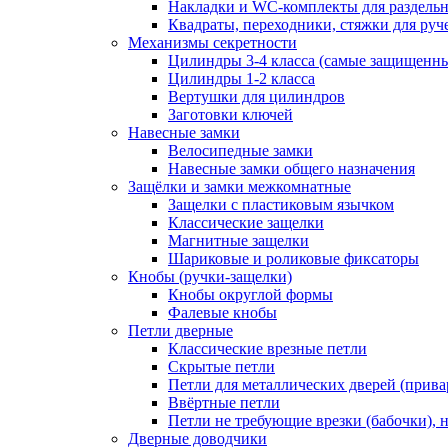
Накладки и WC-комплекты для раздель
Квадраты, переходники, стяжки для руч
Механизмы секретности
Цилиндры 3-4 класса (самые защищенн
Цилиндры 1-2 класса
Вертушки для цилиндров
Заготовки ключей
Навесные замки
Велосипедные замки
Навесные замки общего назначения
Защёлки и замки межкомнатные
Защелки с пластиковым язычком
Классические защелки
Магнитные защелки
Шариковые и роликовые фиксаторы
Кнобы (ручки-защелки)
Кнобы округлой формы
Фалевые кнобы
Петли дверные
Классические врезные петли
Скрытые петли
Петли для металлических дверей (прив
Ввёртные петли
Петли не требующие врезки (бабочки), 
Дверные доводчики