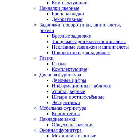
Комплектующие
Накладки дверные
Броненакладки
Декоративные
Задвижки, поворотники, шпингалеты,
ригели
Врезные задвижки
Торцевые задвижки и шпингалеты
Накладные задвижки и шпингалеты
Поворотники для задвижек
Глазки
Глазки
Комплектующие
Дверная фурнитура
Дверные цифры
Информационные таблички
Упоры дверные
Штыри противосъёмные
Эксцентрики
Мебельная фурнитура
Кронштейны
Накладные замки
Общего назначения
Оконная фурнитура
Механизмы оконные