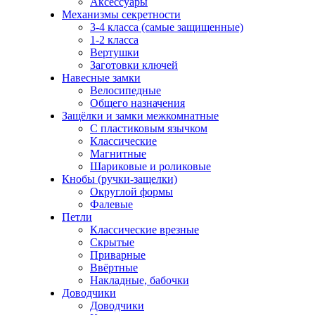
Аксессуары
Механизмы секретности
3-4 класса (самые защищенные)
1-2 класса
Вертушки
Заготовки ключей
Навесные замки
Велосипедные
Общего назначения
Защёлки и замки межкомнатные
С пластиковым язычком
Классические
Магнитные
Шариковые и роликовые
Кнобы (ручки-защелки)
Округлой формы
Фалевые
Петли
Классические врезные
Скрытые
Приварные
Ввёртные
Накладные, бабочки
Доводчики
Доводчики