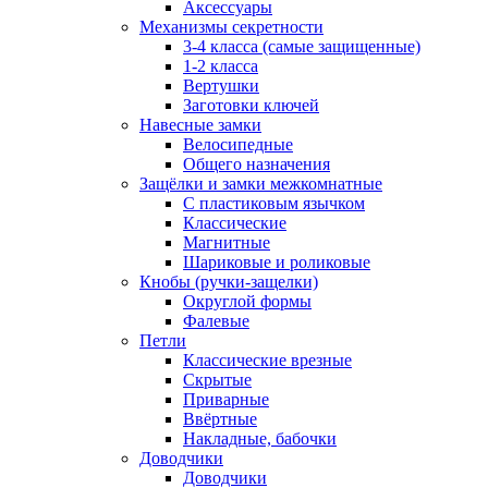
Аксессуары
Механизмы секретности
3-4 класса (самые защищенные)
1-2 класса
Вертушки
Заготовки ключей
Навесные замки
Велосипедные
Общего назначения
Защёлки и замки межкомнатные
С пластиковым язычком
Классические
Магнитные
Шариковые и роликовые
Кнобы (ручки-защелки)
Округлой формы
Фалевые
Петли
Классические врезные
Скрытые
Приварные
Ввёртные
Накладные, бабочки
Доводчики
Доводчики