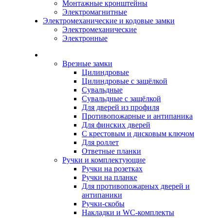
Монтажные кронштейны
Электромагнитные
Электромеханические и кодовые замки
Электромеханические
Электронные
Каталог
Врезные замки
Цилиндровые
Цилиндровые с защёлкой
Сувальдные
Сувальдные с защёлкой
Для дверей из профиля
Противопожарные и антипаника
Для финских дверей
С крестовым и дисковым ключом
Для роллет
Ответные планки
Ручки и комплектующие
Ручки на розетках
Ручки на планке
Для противопожарных дверей и
антипаники
Ручки-скобы
Накладки и WC-комплекты