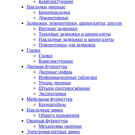
Комплектующие
Накладки дверные
Броненакладки
Декоративные
Задвижки, поворотники, шпингалеты, ригели
Врезные задвижки
Торцевые задвижки и шпингалеты
Накладные задвижки и шпингалеты
Поворотники для задвижек
Глазки
Глазки
Комплектующие
Дверная фурнитура
Дверные цифры
Информационные таблички
Упоры дверные
Штыри противосъёмные
Эксцентрики
Мебельная фурнитура
Кронштейны
Накладные замки
Общего назначения
Оконная фурнитура
Механизмы оконные
Электромагнитные замки