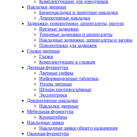
Комплектующие для доводчиков
Накладки дверные
Броненакладки и защитные накладки
Декоративные накладки
Задвижки, поворотники, шпингалеты, ригели
Врезные задвижки
Торцевые задвижки и шпингалеты
Накладные задвижки, шпингалеты и засовы
Поворотники для задвижек
Глазки дверные
Глазки
Комплектующие к глазкам
Дверная фурнитура
Дверные цифры
Информационные таблички
Упоры дверные
Штыри противосъёмные
Эксцентрики
Декоративные накладки
Накладки дверные
Мебельная фурнитура
Кронштейны
Накладные замки
Накладные замки общего назначения
Оконная фурнитура