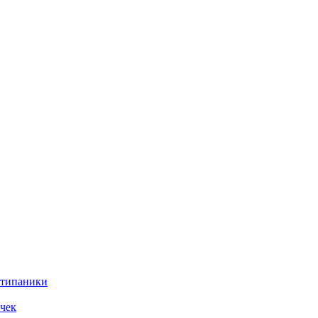
нтипаники
чек