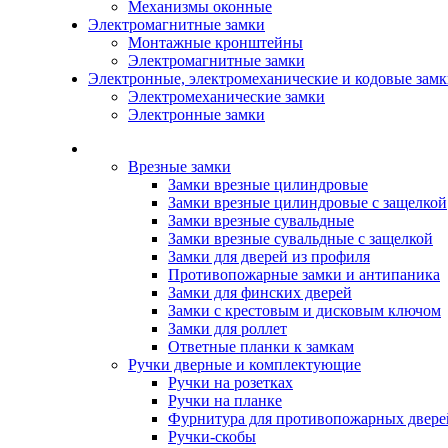
Механизмы оконные
Электромагнитные замки
Монтажные кронштейны
Электромагнитные замки
Электронные, электромеханические и кодовые зам
Электромеханические замки
Электронные замки
Каталог
Врезные замки
Замки врезные цилиндровые
Замки врезные цилиндровые с защелкой
Замки врезные сувальдные
Замки врезные сувальдные с защелкой
Замки для дверей из профиля
Противопожарные замки и антипаника
Замки для финских дверей
Замки с крестовым и дисковым ключом
Замки для роллет
Ответные планки к замкам
Ручки дверные и комплектующие
Ручки на розетках
Ручки на планке
Фурнитура для противопожарных двере
Ручки-скобы