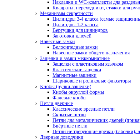
Накладки и WC-комплекты для раздель
Квадраты, переходники, стяжки для руч
Механизмы секретности
Цилиндры 3-4 класса (самые защищенн
Цилиндры 1-2 класса
Вертушки для цилиндров
Заготовки ключей
Навесные замки
Велосипедные замки
Навесные замки общего назначения
Защёлки и замки межкомнатные
Защелки с пластиковым язычком
Классические защелки
Магнитные защелки
Шариковые и роликовые фиксаторы
Кнобы (ручки-защелки)
Кнобы округлой формы
Фалевые кнобы
Петли дверные
Классические врезные петли
Скрытые петли
Петли для металлических дверей (прив
Ввёртные петли
Петли не требующие врезки (бабочки), 
Дверные доводчики