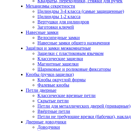
Квадраты, переходники, стяжки для ручек
Механизмы секретности
Цилиндры 3-4 класса (самые защищенные)
Цилиндры 1-2 класса
Вертушки для цилиндров
Заготовки ключей
Навесные замки
Велосипедные замки
Навесные замки общего назначения
Защёлки и замки межкомнатные
Защелки с пластиковым язычком
Классические защелки
Магнитные защелки
Шариковые и роликовые фиксаторы
Кнобы (ручки-защелки)
Кнобы округлой формы
Фалевые кнобы
Петли дверные
Классические врезные петли
Скрытые петли
Петли для металлических дверей (приварные)
Ввёртные петли
Петли не требующие врезки (бабочки), накла
Дверные доводчики
Доводчики