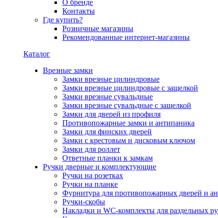
О бренде
Контакты
Где купить?
Розничные магазины
Рекомендованные интернет-магазины
Каталог
Врезные замки
Замки врезные цилиндровые
Замки врезные цилиндровые с защелкой
Замки врезные сувальдные
Замки врезные сувальдные с защелкой
Замки для дверей из профиля
Противопожарные замки и антипаника
Замки для финских дверей
Замки с крестовым и дисковым ключом
Замки для роллет
Ответные планки к замкам
Ручки дверные и комплектующие
Ручки на розетках
Ручки на планке
Фурнитура для противопожарных дверей и а
Ручки-скобы
Накладки и WC-комплекты для раздельных ру