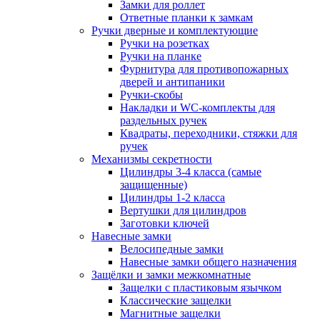
Замки для роллет
Ответные планки к замкам
Ручки дверные и комплектующие
Ручки на розетках
Ручки на планке
Фурнитура для противопожарных
дверей и антипаники
Ручки-скобы
Накладки и WC-комплекты для
раздельных ручек
Квадраты, переходники, стяжки для
ручек
Механизмы секретности
Цилиндры 3-4 класса (самые
защищенные)
Цилиндры 1-2 класса
Вертушки для цилиндров
Заготовки ключей
Навесные замки
Велосипедные замки
Навесные замки общего назначения
Защёлки и замки межкомнатные
Защелки с пластиковым язычком
Классические защелки
Магнитные защелки