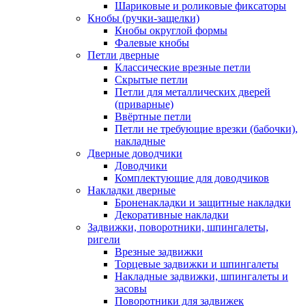
Шариковые и роликовые фиксаторы
Кнобы (ручки-защелки)
Кнобы округлой формы
Фалевые кнобы
Петли дверные
Классические врезные петли
Скрытые петли
Петли для металлических дверей
(приварные)
Ввёртные петли
Петли не требующие врезки (бабочки),
накладные
Дверные доводчики
Доводчики
Комплектующие для доводчиков
Накладки дверные
Броненакладки и защитные накладки
Декоративные накладки
Задвижки, поворотники, шпингалеты,
ригели
Врезные задвижки
Торцевые задвижки и шпингалеты
Накладные задвижки, шпингалеты и
засовы
Поворотники для задвижек