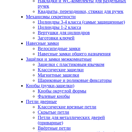
Накладки и WC-комплекты для раздельных
ручек
Квадраты, переходники, стяжки для ручек
Механизмы секретности
Цилиндры 3-4 класса (самые защищенные)
Цилиндры 1-2 класса
Вертушки для цилиндров
Заготовки ключей
Навесные замки
Велосипедные замки
Навесные замки общего назначения
Защёлки и замки межкомнатные
Защелки с пластиковым язычком
Классические защелки
Магнитные защелки
Шариковые и роликовые фиксаторы
Кнобы (ручки-защелки)
Кнобы округлой формы
Фалевые кнобы
Петли дверные
Классические врезные петли
Скрытые петли
Петли для металлических дверей
(приварные)
Ввёртные петли