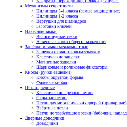
Квадраты, переходники, стяжки для ручек
Механизмы секретности
Цилиндры 3-4 класса (самые защищенные)
Цилиндры 1-2 класса
Вертушки для цилиндров
Заготовки ключей
Навесные замки
Велосипедные замки
Навесные замки общего назначения
Защёлки и замки межкомнатные
Защелки с пластиковым язычком
Классические защелки
Магнитные защелки
Шариковые и роликовые фиксаторы
Кнобы (ручки-защелки)
Кнобы округлой формы
Фалевые кнобы
Петли дверные
Классические врезные петли
Скрытые петли
Петли для металлических дверей (приварные)
Ввёртные петли
Петли не требующие врезки (бабочки), накла
Дверные доводчики
Доводчики