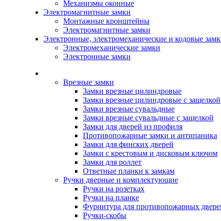
Механизмы оконные
Электромагнитные замки
Монтажные кронштейны
Электромагнитные замки
Электронные, электромеханические и кодовые зам
Электромеханические замки
Электронные замки
Каталог
Врезные замки
Замки врезные цилиндровые
Замки врезные цилиндровые с защелкой
Замки врезные сувальдные
Замки врезные сувальдные с защелкой
Замки для дверей из профиля
Противопожарные замки и антипаника
Замки для финских дверей
Замки с крестовым и дисковым ключом
Замки для роллет
Ответные планки к замкам
Ручки дверные и комплектующие
Ручки на розетках
Ручки на планке
Фурнитура для противопожарных двере
Ручки-скобы