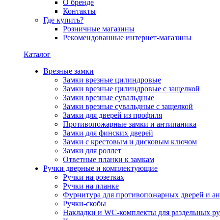
О бренде
Контакты
Где купить?
Розничные магазины
Рекомендованные интернет-магазины
Каталог
Врезные замки
Замки врезные цилиндровые
Замки врезные цилиндровые с защелкой
Замки врезные сувальдные
Замки врезные сувальдные с защелкой
Замки для дверей из профиля
Противопожарные замки и антипаника
Замки для финских дверей
Замки с крестовым и дисковым ключом
Замки для роллет
Ответные планки к замкам
Ручки дверные и комплектующие
Ручки на розетках
Ручки на планке
Фурнитура для противопожарных дверей и а
Ручки-скобы
Накладки и WC-комплекты для раздельных ру