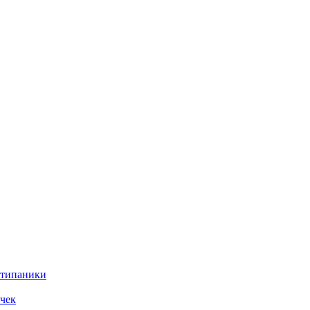
нтипаники
чек