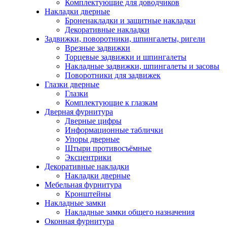
Комплектующие для доводчиков
Накладки дверные
Броненакладки и защитные накладки
Декоративные накладки
Задвижки, поворотники, шпингалеты, ригели
Врезные задвижки
Торцевые задвижки и шпингалеты
Накладные задвижки, шпингалеты и засовы
Поворотники для задвижек
Глазки дверные
Глазки
Комплектующие к глазкам
Дверная фурнитура
Дверные цифры
Информационные таблички
Упоры дверные
Штыри противосъёмные
Эксцентрики
Декоративные накладки
Накладки дверные
Мебельная фурнитура
Кронштейны
Накладные замки
Накладные замки общего назначения
Оконная фурнитура