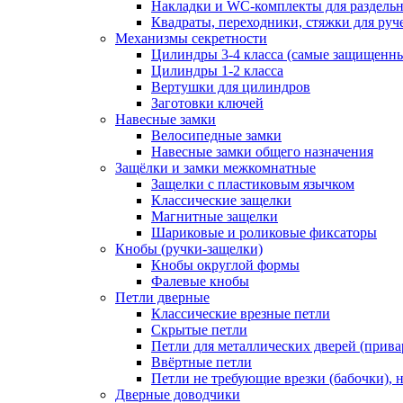
Накладки и WC-комплекты для раздель
Квадраты, переходники, стяжки для руч
Механизмы секретности
Цилиндры 3-4 класса (самые защищенн
Цилиндры 1-2 класса
Вертушки для цилиндров
Заготовки ключей
Навесные замки
Велосипедные замки
Навесные замки общего назначения
Защёлки и замки межкомнатные
Защелки с пластиковым язычком
Классические защелки
Магнитные защелки
Шариковые и роликовые фиксаторы
Кнобы (ручки-защелки)
Кнобы округлой формы
Фалевые кнобы
Петли дверные
Классические врезные петли
Скрытые петли
Петли для металлических дверей (прив
Ввёртные петли
Петли не требующие врезки (бабочки), 
Дверные доводчики