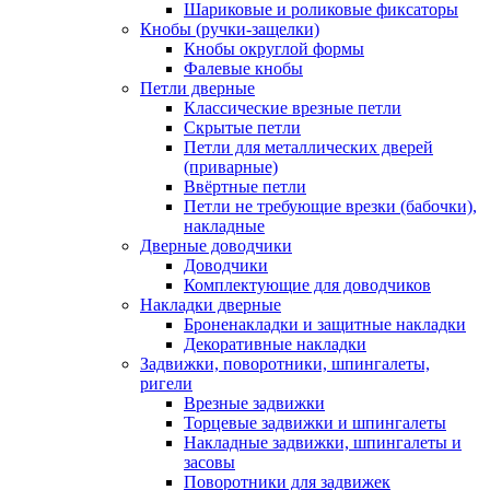
Шариковые и роликовые фиксаторы
Кнобы (ручки-защелки)
Кнобы округлой формы
Фалевые кнобы
Петли дверные
Классические врезные петли
Скрытые петли
Петли для металлических дверей
(приварные)
Ввёртные петли
Петли не требующие врезки (бабочки),
накладные
Дверные доводчики
Доводчики
Комплектующие для доводчиков
Накладки дверные
Броненакладки и защитные накладки
Декоративные накладки
Задвижки, поворотники, шпингалеты,
ригели
Врезные задвижки
Торцевые задвижки и шпингалеты
Накладные задвижки, шпингалеты и
засовы
Поворотники для задвижек