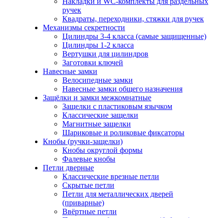
Накладки и WC-комплекты для раздельных
ручек
Квадраты, переходники, стяжки для ручек
Механизмы секретности
Цилиндры 3-4 класса (самые защищенные)
Цилиндры 1-2 класса
Вертушки для цилиндров
Заготовки ключей
Навесные замки
Велосипедные замки
Навесные замки общего назначения
Защёлки и замки межкомнатные
Защелки с пластиковым язычком
Классические защелки
Магнитные защелки
Шариковые и роликовые фиксаторы
Кнобы (ручки-защелки)
Кнобы округлой формы
Фалевые кнобы
Петли дверные
Классические врезные петли
Скрытые петли
Петли для металлических дверей
(приварные)
Ввёртные петли