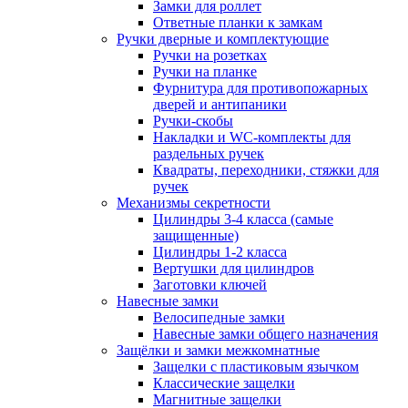
Замки для роллет
Ответные планки к замкам
Ручки дверные и комплектующие
Ручки на розетках
Ручки на планке
Фурнитура для противопожарных
дверей и антипаники
Ручки-скобы
Накладки и WC-комплекты для
раздельных ручек
Квадраты, переходники, стяжки для
ручек
Механизмы секретности
Цилиндры 3-4 класса (самые
защищенные)
Цилиндры 1-2 класса
Вертушки для цилиндров
Заготовки ключей
Навесные замки
Велосипедные замки
Навесные замки общего назначения
Защёлки и замки межкомнатные
Защелки с пластиковым язычком
Классические защелки
Магнитные защелки