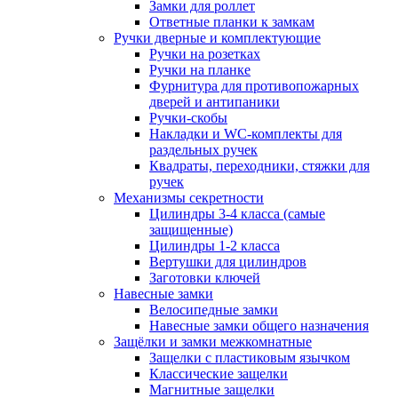
Замки для роллет
Ответные планки к замкам
Ручки дверные и комплектующие
Ручки на розетках
Ручки на планке
Фурнитура для противопожарных
дверей и антипаники
Ручки-скобы
Накладки и WC-комплекты для
раздельных ручек
Квадраты, переходники, стяжки для
ручек
Механизмы секретности
Цилиндры 3-4 класса (самые
защищенные)
Цилиндры 1-2 класса
Вертушки для цилиндров
Заготовки ключей
Навесные замки
Велосипедные замки
Навесные замки общего назначения
Защёлки и замки межкомнатные
Защелки с пластиковым язычком
Классические защелки
Магнитные защелки