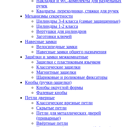
Накладки и WC-комплекты для раздельных
ручек
Квадраты, переходники, стяжки для ручек
Механизмы секретности
Цилиндры 3-4 класса (самые защищенные)
Цилиндры 1-2 класса
Вертушки для цилиндров
Заготовки ключей
Навесные замки
Велосипедные замки
Навесные замки общего назначения
Защёлки и замки межкомнатные
Защелки с пластиковым язычком
Классические защелки
Магнитные защелки
Шариковые и роликовые фиксаторы
Кнобы (ручки-защелки)
Кнобы округлой формы
Фалевые кнобы
Петли дверные
Классические врезные петли
Скрытые петли
Петли для металлических дверей
(приварные)
Ввёртные петли