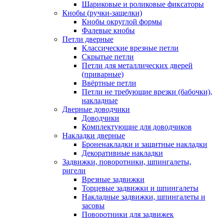
Шариковые и роликовые фиксаторы
Кнобы (ручки-защелки)
Кнобы округлой формы
Фалевые кнобы
Петли дверные
Классические врезные петли
Скрытые петли
Петли для металлических дверей
(приварные)
Ввёртные петли
Петли не требующие врезки (бабочки),
накладные
Дверные доводчики
Доводчики
Комплектующие для доводчиков
Накладки дверные
Броненакладки и защитные накладки
Декоративные накладки
Задвижки, поворотники, шпингалеты,
ригели
Врезные задвижки
Торцевые задвижки и шпингалеты
Накладные задвижки, шпингалеты и
засовы
Поворотники для задвижек