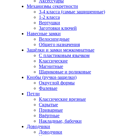
Аксессуары
Механизмы секретности
3-4 класса (самые защищенные)
1-2 класса
Вертушки
Заготовки ключей
Навесные замки
Велосипедные
Общего назначения
Защёлки и замки межкомнатные
С пластиковым язычком
Классические
Магнитные
Шариковые и роликовые
Кнобы (ручки-защелки)
Округлой формы
Фалевые
Петли
Классические врезные
Скрытые
Приварные
Ввёртные
Накладные, бабочки
Доводчики
Доводчики