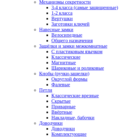
Механизмы секретности
3-4 класса (самые защищенные)
1-2 класса
Вертушки
Заготовки ключей
Навесные замки
Велосипедные
Общего назначения
Защёлки и замки межкомнатные
С пластиковым язычком
Классические
Магнитные
Шариковые и роликовые
Кнобы (ручки-защелки)
Округлой формы
Фалевые
Петли
Классические врезные
Скрытые
Приварные
Ввёртные
Накладные, бабочки
Доводчики
Доводчики
Комплектующие