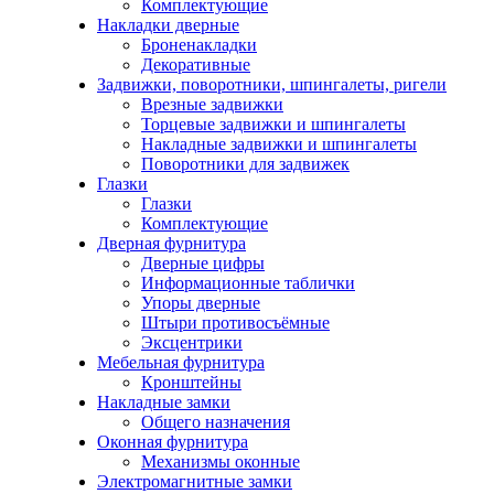
Комплектующие
Накладки дверные
Броненакладки
Декоративные
Задвижки, поворотники, шпингалеты, ригели
Врезные задвижки
Торцевые задвижки и шпингалеты
Накладные задвижки и шпингалеты
Поворотники для задвижек
Глазки
Глазки
Комплектующие
Дверная фурнитура
Дверные цифры
Информационные таблички
Упоры дверные
Штыри противосъёмные
Эксцентрики
Мебельная фурнитура
Кронштейны
Накладные замки
Общего назначения
Оконная фурнитура
Механизмы оконные
Электромагнитные замки