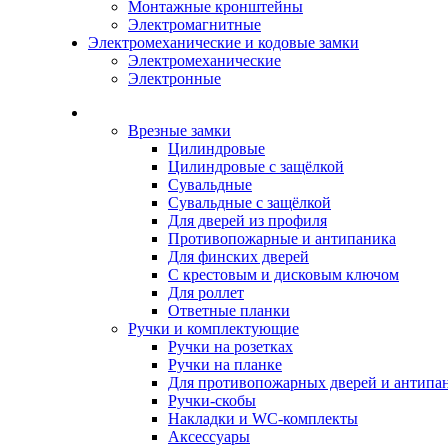
Монтажные кронштейны
Электромагнитные
Электромеханические и кодовые замки
Электромеханические
Электронные
Каталог
Врезные замки
Цилиндровые
Цилиндровые с защёлкой
Сувальдные
Сувальдные с защёлкой
Для дверей из профиля
Противопожарные и антипаника
Для финских дверей
С крестовым и дисковым ключом
Для роллет
Ответные планки
Ручки и комплектующие
Ручки на розетках
Ручки на планке
Для противопожарных дверей и антипа
Ручки-скобы
Накладки и WC-комплекты
Аксессуары