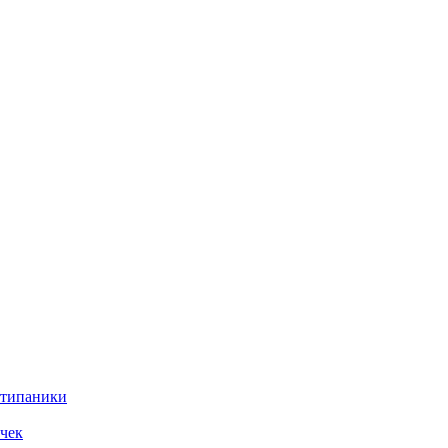
нтипаники
чек