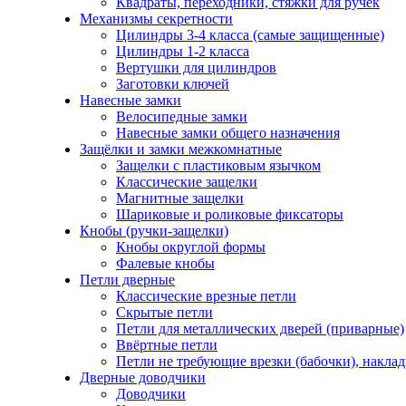
Квадраты, переходники, стяжки для ручек
Механизмы секретности
Цилиндры 3-4 класса (самые защищенные)
Цилиндры 1-2 класса
Вертушки для цилиндров
Заготовки ключей
Навесные замки
Велосипедные замки
Навесные замки общего назначения
Защёлки и замки межкомнатные
Защелки с пластиковым язычком
Классические защелки
Магнитные защелки
Шариковые и роликовые фиксаторы
Кнобы (ручки-защелки)
Кнобы округлой формы
Фалевые кнобы
Петли дверные
Классические врезные петли
Скрытые петли
Петли для металлических дверей (приварные)
Ввёртные петли
Петли не требующие врезки (бабочки), накла
Дверные доводчики
Доводчики