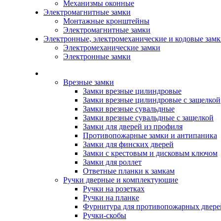
Механизмы оконные
Электромагнитные замки
Монтажные кронштейны
Электромагнитные замки
Электронные, электромеханические и кодовые зам
Электромеханические замки
Электронные замки
Каталог
Врезные замки
Замки врезные цилиндровые
Замки врезные цилиндровые с защелкой
Замки врезные сувальдные
Замки врезные сувальдные с защелкой
Замки для дверей из профиля
Противопожарные замки и антипаника
Замки для финских дверей
Замки с крестовым и дисковым ключом
Замки для роллет
Ответные планки к замкам
Ручки дверные и комплектующие
Ручки на розетках
Ручки на планке
Фурнитура для противопожарных двере
Ручки-скобы