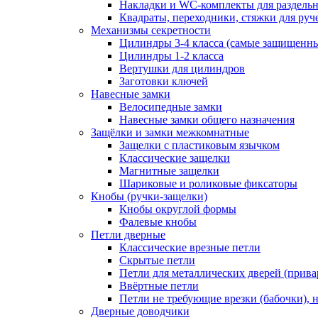
Накладки и WC-комплекты для раздель
Квадраты, переходники, стяжки для руч
Механизмы секретности
Цилиндры 3-4 класса (самые защищенн
Цилиндры 1-2 класса
Вертушки для цилиндров
Заготовки ключей
Навесные замки
Велосипедные замки
Навесные замки общего назначения
Защёлки и замки межкомнатные
Защелки с пластиковым язычком
Классические защелки
Магнитные защелки
Шариковые и роликовые фиксаторы
Кнобы (ручки-защелки)
Кнобы округлой формы
Фалевые кнобы
Петли дверные
Классические врезные петли
Скрытые петли
Петли для металлических дверей (прив
Ввёртные петли
Петли не требующие врезки (бабочки), 
Дверные доводчики