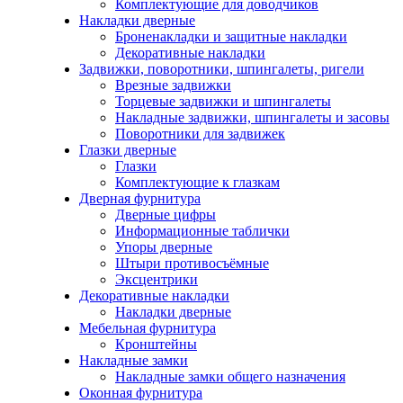
Комплектующие для доводчиков
Накладки дверные
Броненакладки и защитные накладки
Декоративные накладки
Задвижки, поворотники, шпингалеты, ригели
Врезные задвижки
Торцевые задвижки и шпингалеты
Накладные задвижки, шпингалеты и засовы
Поворотники для задвижек
Глазки дверные
Глазки
Комплектующие к глазкам
Дверная фурнитура
Дверные цифры
Информационные таблички
Упоры дверные
Штыри противосъёмные
Эксцентрики
Декоративные накладки
Накладки дверные
Мебельная фурнитура
Кронштейны
Накладные замки
Накладные замки общего назначения
Оконная фурнитура