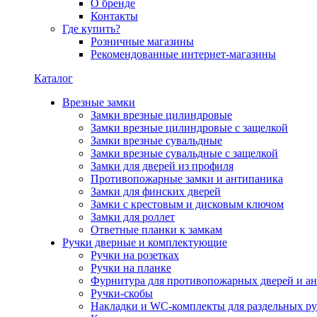
О бренде
Контакты
Где купить?
Розничные магазины
Рекомендованные интернет-магазины
Каталог
Врезные замки
Замки врезные цилиндровые
Замки врезные цилиндровые с защелкой
Замки врезные сувальдные
Замки врезные сувальдные с защелкой
Замки для дверей из профиля
Противопожарные замки и антипаника
Замки для финских дверей
Замки с крестовым и дисковым ключом
Замки для роллет
Ответные планки к замкам
Ручки дверные и комплектующие
Ручки на розетках
Ручки на планке
Фурнитура для противопожарных дверей и а
Ручки-скобы
Накладки и WC-комплекты для раздельных ру