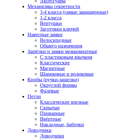
Аксессуары
Механизмы секретности
3-4 класса (самые защищенные)
1-2 класса
Вертушки
Заготовки ключей
Навесные замки
Велосипедные
Общего назначения
Защёлки и замки межкомнатные
С пластиковым язычком
Классические
Магнитные
Шариковые и роликовые
Кнобы (ручки-защелки)
Округлой формы
Фалевые
Петли
Классические врезные
Скрытые
Приварные
Ввёртные
Накладные, бабочки
Доводчики
Доводчики