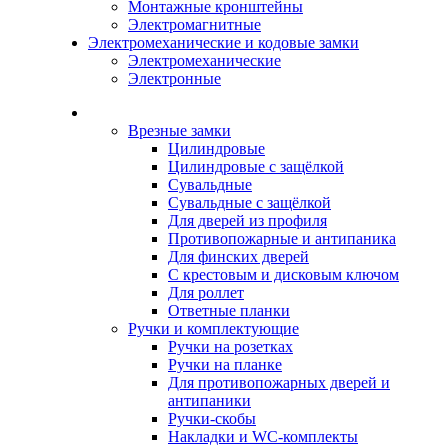
Монтажные кронштейны
Электромагнитные
Электромеханические и кодовые замки
Электромеханические
Электронные
Каталог
Врезные замки
Цилиндровые
Цилиндровые с защёлкой
Сувальдные
Сувальдные с защёлкой
Для дверей из профиля
Противопожарные и антипаника
Для финских дверей
С крестовым и дисковым ключом
Для роллет
Ответные планки
Ручки и комплектующие
Ручки на розетках
Ручки на планке
Для противопожарных дверей и
антипаники
Ручки-скобы
Накладки и WC-комплекты