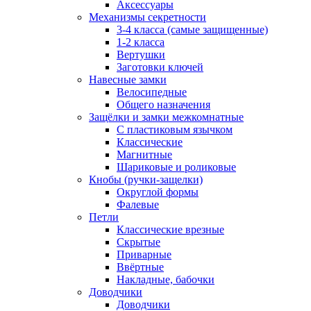
Аксессуары
Механизмы секретности
3-4 класса (самые защищенные)
1-2 класса
Вертушки
Заготовки ключей
Навесные замки
Велосипедные
Общего назначения
Защёлки и замки межкомнатные
С пластиковым язычком
Классические
Магнитные
Шариковые и роликовые
Кнобы (ручки-защелки)
Округлой формы
Фалевые
Петли
Классические врезные
Скрытые
Приварные
Ввёртные
Накладные, бабочки
Доводчики
Доводчики