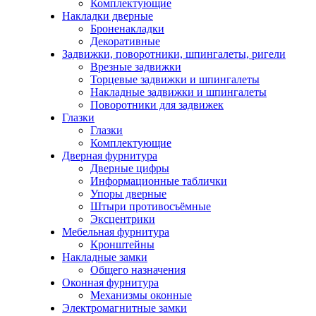
Комплектующие
Накладки дверные
Броненакладки
Декоративные
Задвижки, поворотники, шпингалеты, ригели
Врезные задвижки
Торцевые задвижки и шпингалеты
Накладные задвижки и шпингалеты
Поворотники для задвижек
Глазки
Глазки
Комплектующие
Дверная фурнитура
Дверные цифры
Информационные таблички
Упоры дверные
Штыри противосъёмные
Эксцентрики
Мебельная фурнитура
Кронштейны
Накладные замки
Общего назначения
Оконная фурнитура
Механизмы оконные
Электромагнитные замки