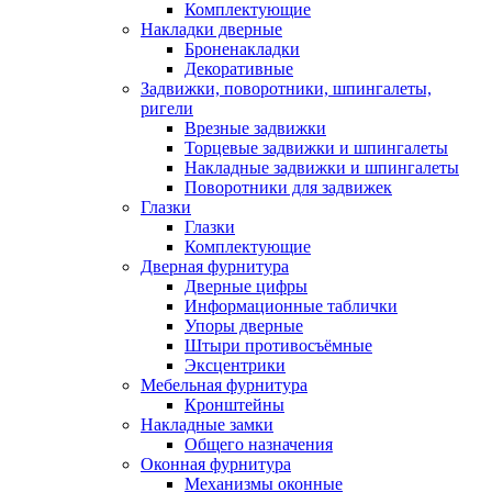
Комплектующие
Накладки дверные
Броненакладки
Декоративные
Задвижки, поворотники, шпингалеты,
ригели
Врезные задвижки
Торцевые задвижки и шпингалеты
Накладные задвижки и шпингалеты
Поворотники для задвижек
Глазки
Глазки
Комплектующие
Дверная фурнитура
Дверные цифры
Информационные таблички
Упоры дверные
Штыри противосъёмные
Эксцентрики
Мебельная фурнитура
Кронштейны
Накладные замки
Общего назначения
Оконная фурнитура
Механизмы оконные