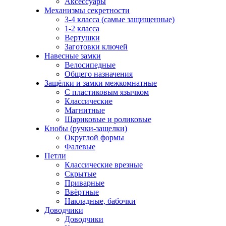
Аксессуары
Механизмы секретности
3-4 класса (самые защищенные)
1-2 класса
Вертушки
Заготовки ключей
Навесные замки
Велосипедные
Общего назначения
Защёлки и замки межкомнатные
С пластиковым язычком
Классические
Магнитные
Шариковые и роликовые
Кнобы (ручки-защелки)
Округлой формы
Фалевые
Петли
Классические врезные
Скрытые
Приварные
Ввёртные
Накладные, бабочки
Доводчики
Доводчики