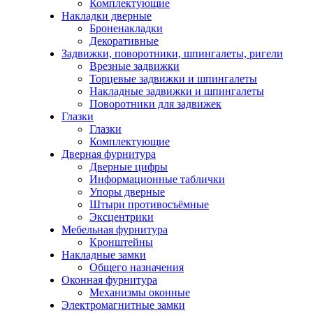
Комплектующие
Накладки дверные
Броненакладки
Декоративные
Задвижки, поворотники, шпингалеты, ригели
Врезные задвижки
Торцевые задвижки и шпингалеты
Накладные задвижки и шпингалеты
Поворотники для задвижек
Глазки
Глазки
Комплектующие
Дверная фурнитура
Дверные цифры
Информационные таблички
Упоры дверные
Штыри противосъёмные
Эксцентрики
Мебельная фурнитура
Кронштейны
Накладные замки
Общего назначения
Оконная фурнитура
Механизмы оконные
Электромагнитные замки