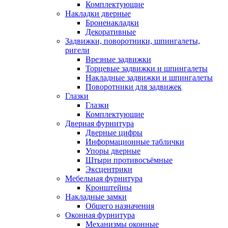
Комплектующие
Накладки дверные
Броненакладки
Декоративные
Задвижки, поворотники, шпингалеты,
ригели
Врезные задвижки
Торцевые задвижки и шпингалеты
Накладные задвижки и шпингалеты
Поворотники для задвижек
Глазки
Глазки
Комплектующие
Дверная фурнитура
Дверные цифры
Информационные таблички
Упоры дверные
Штыри противосъёмные
Эксцентрики
Мебельная фурнитура
Кронштейны
Накладные замки
Общего назначения
Оконная фурнитура
Механизмы оконные