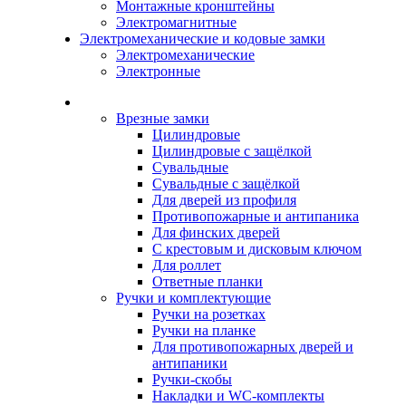
Монтажные кронштейны
Электромагнитные
Электромеханические и кодовые замки
Электромеханические
Электронные
Каталог
Врезные замки
Цилиндровые
Цилиндровые с защёлкой
Сувальдные
Сувальдные с защёлкой
Для дверей из профиля
Противопожарные и антипаника
Для финских дверей
С крестовым и дисковым ключом
Для роллет
Ответные планки
Ручки и комплектующие
Ручки на розетках
Ручки на планке
Для противопожарных дверей и
антипаники
Ручки-скобы
Накладки и WC-комплекты