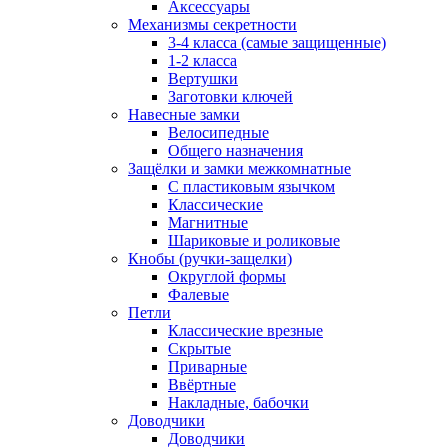
Аксессуары
Механизмы секретности
3-4 класса (самые защищенные)
1-2 класса
Вертушки
Заготовки ключей
Навесные замки
Велосипедные
Общего назначения
Защёлки и замки межкомнатные
С пластиковым язычком
Классические
Магнитные
Шариковые и роликовые
Кнобы (ручки-защелки)
Округлой формы
Фалевые
Петли
Классические врезные
Скрытые
Приварные
Ввёртные
Накладные, бабочки
Доводчики
Доводчики