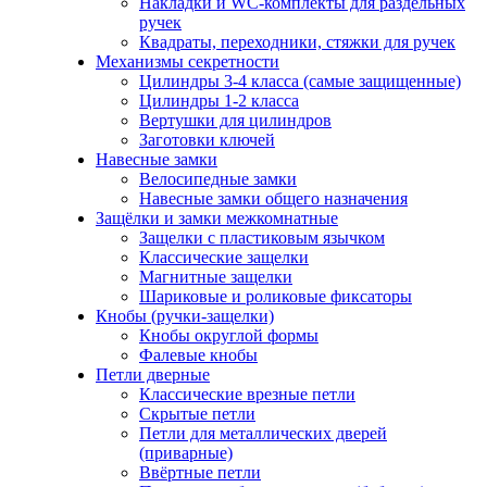
Накладки и WC-комплекты для раздельных
ручек
Квадраты, переходники, стяжки для ручек
Механизмы секретности
Цилиндры 3-4 класса (самые защищенные)
Цилиндры 1-2 класса
Вертушки для цилиндров
Заготовки ключей
Навесные замки
Велосипедные замки
Навесные замки общего назначения
Защёлки и замки межкомнатные
Защелки с пластиковым язычком
Классические защелки
Магнитные защелки
Шариковые и роликовые фиксаторы
Кнобы (ручки-защелки)
Кнобы округлой формы
Фалевые кнобы
Петли дверные
Классические врезные петли
Скрытые петли
Петли для металлических дверей
(приварные)
Ввёртные петли