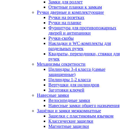
Замки для роллет
Ответные планки к замкам
Ручки дверные и комплектующие
Ручки на розетках
Ручки на планке
Фурнитура для противопожарных
дверей и антипаники
Ручки-скобы
Накладки и WC-комплекты для
раздельных ручек
Квадраты, переходники, стяжки для
ручек
Механизмы секретности
Цилиндры 3-4 класса (самые
защищенные)
Цилиндры 1-2 класса
Вертушки для цилиндров
Заготовки ключей
Навесные замки
Велосипедные замки
Навесные замки общего назначения
Защёлки и замки межкомнатные
Защелки с пластиковым язычком
Классические защелки
Магнитные защелки