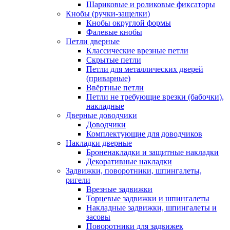
Шариковые и роликовые фиксаторы
Кнобы (ручки-защелки)
Кнобы округлой формы
Фалевые кнобы
Петли дверные
Классические врезные петли
Скрытые петли
Петли для металлических дверей
(приварные)
Ввёртные петли
Петли не требующие врезки (бабочки),
накладные
Дверные доводчики
Доводчики
Комплектующие для доводчиков
Накладки дверные
Броненакладки и защитные накладки
Декоративные накладки
Задвижки, поворотники, шпингалеты,
ригели
Врезные задвижки
Торцевые задвижки и шпингалеты
Накладные задвижки, шпингалеты и
засовы
Поворотники для задвижек