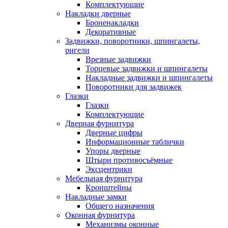
Комплектующие
Накладки дверные
Броненакладки
Декоративные
Задвижки, поворотники, шпингалеты,
ригели
Врезные задвижки
Торцевые задвижки и шпингалеты
Накладные задвижки и шпингалеты
Поворотники для задвижек
Глазки
Глазки
Комплектующие
Дверная фурнитура
Дверные цифры
Информационные таблички
Упоры дверные
Штыри противосъёмные
Эксцентрики
Мебельная фурнитура
Кронштейны
Накладные замки
Общего назначения
Оконная фурнитура
Механизмы оконные