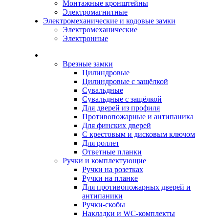
Монтажные кронштейны
Электромагнитные
Электромеханические и кодовые замки
Электромеханические
Электронные
Каталог
Врезные замки
Цилиндровые
Цилиндровые с защёлкой
Сувальдные
Сувальдные с защёлкой
Для дверей из профиля
Противопожарные и антипаника
Для финских дверей
С крестовым и дисковым ключом
Для роллет
Ответные планки
Ручки и комплектующие
Ручки на розетках
Ручки на планке
Для противопожарных дверей и
антипаники
Ручки-скобы
Накладки и WC-комплекты