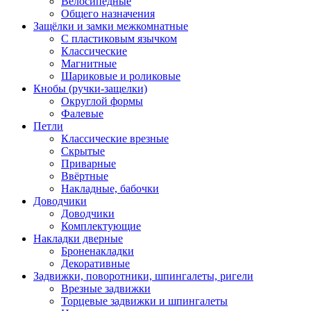
Велосипедные
Общего назначения
Защёлки и замки межкомнатные
С пластиковым язычком
Классические
Магнитные
Шариковые и роликовые
Кнобы (ручки-защелки)
Округлой формы
Фалевые
Петли
Классические врезные
Скрытые
Приварные
Ввёртные
Накладные, бабочки
Доводчики
Доводчики
Комплектующие
Накладки дверные
Броненакладки
Декоративные
Задвижки, поворотники, шпингалеты, ригели
Врезные задвижки
Торцевые задвижки и шпингалеты