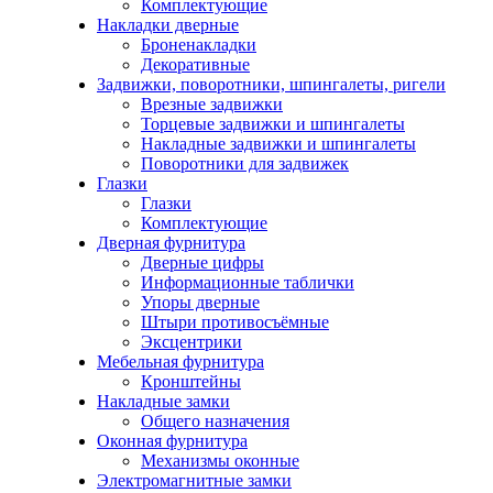
Комплектующие
Накладки дверные
Броненакладки
Декоративные
Задвижки, поворотники, шпингалеты, ригели
Врезные задвижки
Торцевые задвижки и шпингалеты
Накладные задвижки и шпингалеты
Поворотники для задвижек
Глазки
Глазки
Комплектующие
Дверная фурнитура
Дверные цифры
Информационные таблички
Упоры дверные
Штыри противосъёмные
Эксцентрики
Мебельная фурнитура
Кронштейны
Накладные замки
Общего назначения
Оконная фурнитура
Механизмы оконные
Электромагнитные замки