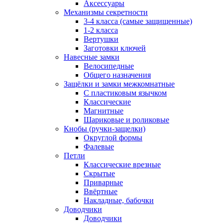
Аксессуары
Механизмы секретности
3-4 класса (самые защищенные)
1-2 класса
Вертушки
Заготовки ключей
Навесные замки
Велосипедные
Общего назначения
Защёлки и замки межкомнатные
С пластиковым язычком
Классические
Магнитные
Шариковые и роликовые
Кнобы (ручки-защелки)
Округлой формы
Фалевые
Петли
Классические врезные
Скрытые
Приварные
Ввёртные
Накладные, бабочки
Доводчики
Доводчики