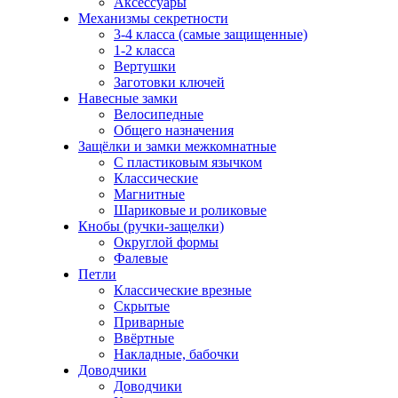
Аксессуары
Механизмы секретности
3-4 класса (самые защищенные)
1-2 класса
Вертушки
Заготовки ключей
Навесные замки
Велосипедные
Общего назначения
Защёлки и замки межкомнатные
С пластиковым язычком
Классические
Магнитные
Шариковые и роликовые
Кнобы (ручки-защелки)
Округлой формы
Фалевые
Петли
Классические врезные
Скрытые
Приварные
Ввёртные
Накладные, бабочки
Доводчики
Доводчики