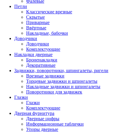
Фалевые
Петли
Классические врезные
Скрытые
Приварные
Ввёртные
Накладные, бабочки
Доводчики
Доводчики
Комплектующие
Накладки дверные
Броненакладки
Декоративные
Задвижки, поворотники, шпингалеты, ригели
Врезные задвижки
Торцевые задвижки и шпингалеты
Накладные задвижки и шпингалеты
Поворотники для задвижек
Глазки
Глазки
Комплектующие
Дверная фурнитура
Дверные цифры
Информационные таблички
Упоры дверные