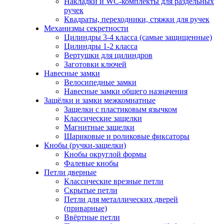
Накладки и WC-комплекты для раздельных
ручек
Квадраты, переходники, стяжки для ручек
Механизмы секретности
Цилиндры 3-4 класса (самые защищенные)
Цилиндры 1-2 класса
Вертушки для цилиндров
Заготовки ключей
Навесные замки
Велосипедные замки
Навесные замки общего назначения
Защёлки и замки межкомнатные
Защелки с пластиковым язычком
Классические защелки
Магнитные защелки
Шариковые и роликовые фиксаторы
Кнобы (ручки-защелки)
Кнобы округлой формы
Фалевые кнобы
Петли дверные
Классические врезные петли
Скрытые петли
Петли для металлических дверей
(приварные)
Ввёртные петли