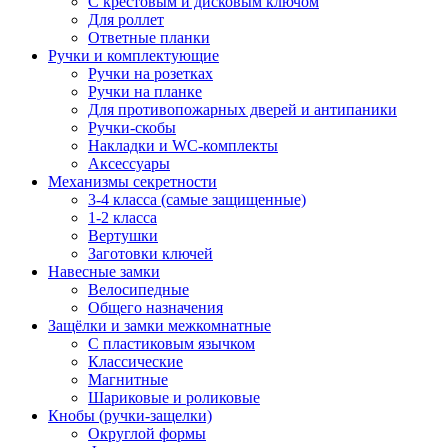
С крестовым и дисковым ключом
Для роллет
Ответные планки
Ручки и комплектующие
Ручки на розетках
Ручки на планке
Для противопожарных дверей и антипаники
Ручки-скобы
Накладки и WC-комплекты
Аксессуары
Механизмы секретности
3-4 класса (самые защищенные)
1-2 класса
Вертушки
Заготовки ключей
Навесные замки
Велосипедные
Общего назначения
Защёлки и замки межкомнатные
С пластиковым язычком
Классические
Магнитные
Шариковые и роликовые
Кнобы (ручки-защелки)
Округлой формы