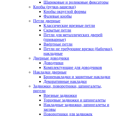
Шариковые и роликовые фиксаторы
Кнобы (ручки-защелки)
Кнобы округлой формы
Фалевые кнобы
Петли дверные
Классические врезные петли
Скрытые петли
Петли для металлических дверей
(приварные)
Ввёртные петли
Петли не требующие врезки (бабочки),
накладные
Дверные доводчики
Доводчики
Комплектующие для доводчиков
Накладки дверные
Броненакладки и защитные накладки
Декоративные накладки
Задвижки, поворотники, шпингалеты,
ригели
Врезные задвижки
Торцевые задвижки и шпингалеты
Накладные задвижки, шпингалеты и
засовы
Поворотники для задвижек