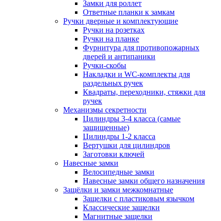
Замки для роллет
Ответные планки к замкам
Ручки дверные и комплектующие
Ручки на розетках
Ручки на планке
Фурнитура для противопожарных
дверей и антипаники
Ручки-скобы
Накладки и WC-комплекты для
раздельных ручек
Квадраты, переходники, стяжки для
ручек
Механизмы секретности
Цилиндры 3-4 класса (самые
защищенные)
Цилиндры 1-2 класса
Вертушки для цилиндров
Заготовки ключей
Навесные замки
Велосипедные замки
Навесные замки общего назначения
Защёлки и замки межкомнатные
Защелки с пластиковым язычком
Классические защелки
Магнитные защелки