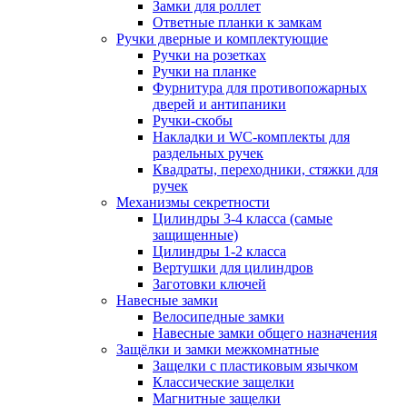
Замки для роллет
Ответные планки к замкам
Ручки дверные и комплектующие
Ручки на розетках
Ручки на планке
Фурнитура для противопожарных
дверей и антипаники
Ручки-скобы
Накладки и WC-комплекты для
раздельных ручек
Квадраты, переходники, стяжки для
ручек
Механизмы секретности
Цилиндры 3-4 класса (самые
защищенные)
Цилиндры 1-2 класса
Вертушки для цилиндров
Заготовки ключей
Навесные замки
Велосипедные замки
Навесные замки общего назначения
Защёлки и замки межкомнатные
Защелки с пластиковым язычком
Классические защелки
Магнитные защелки