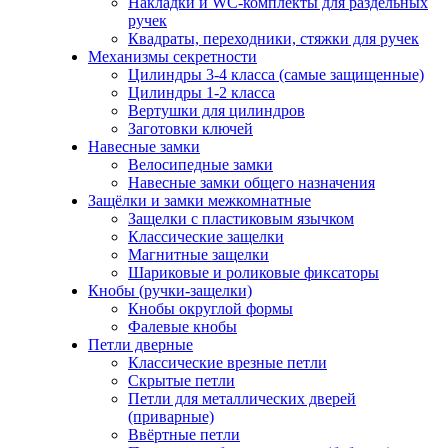
Накладки и WC-комплекты для раздельных
ручек
Квадраты, переходники, стяжки для ручек
Механизмы секретности
Цилиндры 3-4 класса (самые защищенные)
Цилиндры 1-2 класса
Вертушки для цилиндров
Заготовки ключей
Навесные замки
Велосипедные замки
Навесные замки общего назначения
Защёлки и замки межкомнатные
Защелки с пластиковым язычком
Классические защелки
Магнитные защелки
Шариковые и роликовые фиксаторы
Кнобы (ручки-защелки)
Кнобы округлой формы
Фалевые кнобы
Петли дверные
Классические врезные петли
Скрытые петли
Петли для металлических дверей
(приварные)
Ввёртные петли