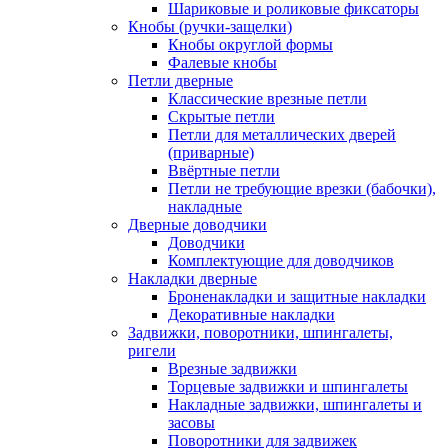
Шариковые и роликовые фиксаторы
Кнобы (ручки-защелки)
Кнобы округлой формы
Фалевые кнобы
Петли дверные
Классические врезные петли
Скрытые петли
Петли для металлических дверей
(приварные)
Ввёртные петли
Петли не требующие врезки (бабочки),
накладные
Дверные доводчики
Доводчики
Комплектующие для доводчиков
Накладки дверные
Броненакладки и защитные накладки
Декоративные накладки
Задвижки, поворотники, шпингалеты,
ригели
Врезные задвижки
Торцевые задвижки и шпингалеты
Накладные задвижки, шпингалеты и
засовы
Поворотники для задвижек