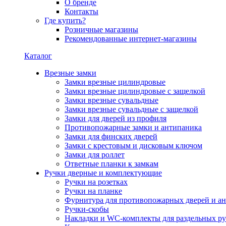
О бренде
Контакты
Где купить?
Розничные магазины
Рекомендованные интернет-магазины
Каталог
Врезные замки
Замки врезные цилиндровые
Замки врезные цилиндровые с защелкой
Замки врезные сувальдные
Замки врезные сувальдные с защелкой
Замки для дверей из профиля
Противопожарные замки и антипаника
Замки для финских дверей
Замки с крестовым и дисковым ключом
Замки для роллет
Ответные планки к замкам
Ручки дверные и комплектующие
Ручки на розетках
Ручки на планке
Фурнитура для противопожарных дверей и а
Ручки-скобы
Накладки и WC-комплекты для раздельных ру