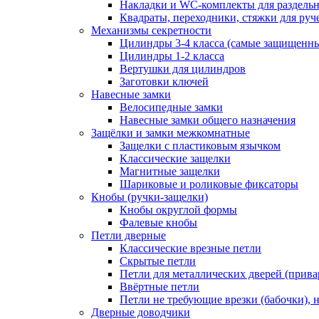
Накладки и WC-комплекты для раздель
Квадраты, переходники, стяжки для руч
Механизмы секретности
Цилиндры 3-4 класса (самые защищенн
Цилиндры 1-2 класса
Вертушки для цилиндров
Заготовки ключей
Навесные замки
Велосипедные замки
Навесные замки общего назначения
Защёлки и замки межкомнатные
Защелки с пластиковым язычком
Классические защелки
Магнитные защелки
Шариковые и роликовые фиксаторы
Кнобы (ручки-защелки)
Кнобы округлой формы
Фалевые кнобы
Петли дверные
Классические врезные петли
Скрытые петли
Петли для металлических дверей (прив
Ввёртные петли
Петли не требующие врезки (бабочки), 
Дверные доводчики