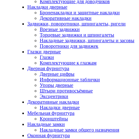
Комплектующие для доводчиков
Накладки дверные
Броненакладки и защитные накладки
Декоративные накладки
Задвижки, поворотники, шпингалеты, ригели
Врезные задвижки
Торцевые задвижки и шпингалеты
Накладные задвижки, шпингалеты и засовы
Поворотники для задвижек
Глазки дверные
Глазки
Комплектующие к глазкам
Дверная фурнитура
Дверные цифры
Информационные таблички
Упоры дверные
Штыри противосъёмные
Эксцентрики
Декоративные накладки
Накладки дверные
Мебельная фурнитура
Кронштейны
Накладные замки
Накладные замки общего назначения
Оконная фурнитура