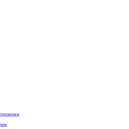
нтипаники
чек