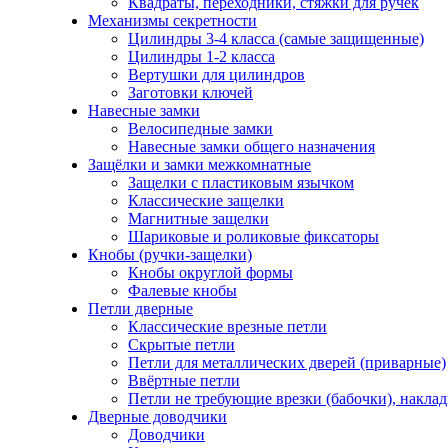
Квадраты, переходники, стяжки для ручек
Механизмы секретности
Цилиндры 3-4 класса (самые защищенные)
Цилиндры 1-2 класса
Вертушки для цилиндров
Заготовки ключей
Навесные замки
Велосипедные замки
Навесные замки общего назначения
Защёлки и замки межкомнатные
Защелки с пластиковым язычком
Классические защелки
Магнитные защелки
Шариковые и роликовые фиксаторы
Кнобы (ручки-защелки)
Кнобы округлой формы
Фалевые кнобы
Петли дверные
Классические врезные петли
Скрытые петли
Петли для металлических дверей (приварные)
Ввёртные петли
Петли не требующие врезки (бабочки), накла
Дверные доводчики
Доводчики