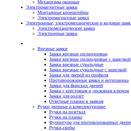
Механизмы оконные
Электромагнитные замки
Монтажные кронштейны
Электромагнитные замки
Электронные, электромеханические и кодовые зам
Электромеханические замки
Электронные замки
Каталог
Врезные замки
Замки врезные цилиндровые
Замки врезные цилиндровые с защелкой
Замки врезные сувальдные
Замки врезные сувальдные с защелкой
Замки для дверей из профиля
Противопожарные замки и антипаника
Замки для финских дверей
Замки с крестовым и дисковым ключом
Замки для роллет
Ответные планки к замкам
Ручки дверные и комплектующие
Ручки на розетках
Ручки на планке
Фурнитура для противопожарных двере
Ручки-скобы