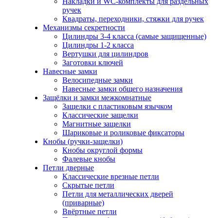
Накладки и WC-комплекты для раздельных
ручек
Квадраты, переходники, стяжки для ручек
Механизмы секретности
Цилиндры 3-4 класса (самые защищенные)
Цилиндры 1-2 класса
Вертушки для цилиндров
Заготовки ключей
Навесные замки
Велосипедные замки
Навесные замки общего назначения
Защёлки и замки межкомнатные
Защелки с пластиковым язычком
Классические защелки
Магнитные защелки
Шариковые и роликовые фиксаторы
Кнобы (ручки-защелки)
Кнобы округлой формы
Фалевые кнобы
Петли дверные
Классические врезные петли
Скрытые петли
Петли для металлических дверей
(приварные)
Ввёртные петли