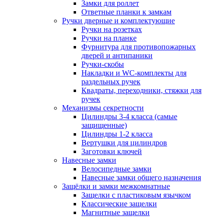
Замки для роллет
Ответные планки к замкам
Ручки дверные и комплектующие
Ручки на розетках
Ручки на планке
Фурнитура для противопожарных
дверей и антипаники
Ручки-скобы
Накладки и WC-комплекты для
раздельных ручек
Квадраты, переходники, стяжки для
ручек
Механизмы секретности
Цилиндры 3-4 класса (самые
защищенные)
Цилиндры 1-2 класса
Вертушки для цилиндров
Заготовки ключей
Навесные замки
Велосипедные замки
Навесные замки общего назначения
Защёлки и замки межкомнатные
Защелки с пластиковым язычком
Классические защелки
Магнитные защелки