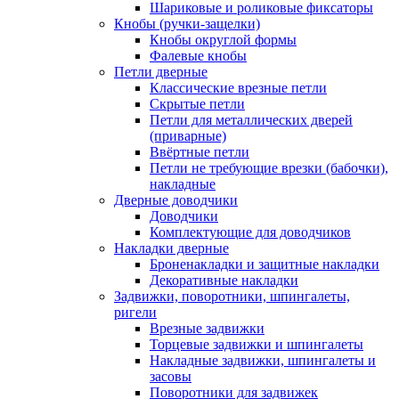
Шариковые и роликовые фиксаторы
Кнобы (ручки-защелки)
Кнобы округлой формы
Фалевые кнобы
Петли дверные
Классические врезные петли
Скрытые петли
Петли для металлических дверей
(приварные)
Ввёртные петли
Петли не требующие врезки (бабочки),
накладные
Дверные доводчики
Доводчики
Комплектующие для доводчиков
Накладки дверные
Броненакладки и защитные накладки
Декоративные накладки
Задвижки, поворотники, шпингалеты,
ригели
Врезные задвижки
Торцевые задвижки и шпингалеты
Накладные задвижки, шпингалеты и
засовы
Поворотники для задвижек