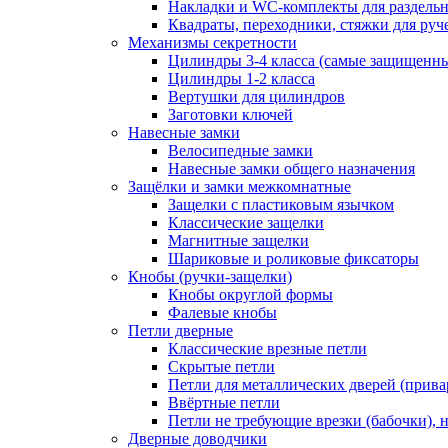
Накладки и WC-комплекты для раздель
Квадраты, переходники, стяжки для руч
Механизмы секретности
Цилиндры 3-4 класса (самые защищенн
Цилиндры 1-2 класса
Вертушки для цилиндров
Заготовки ключей
Навесные замки
Велосипедные замки
Навесные замки общего назначения
Защёлки и замки межкомнатные
Защелки с пластиковым язычком
Классические защелки
Магнитные защелки
Шариковые и роликовые фиксаторы
Кнобы (ручки-защелки)
Кнобы округлой формы
Фалевые кнобы
Петли дверные
Классические врезные петли
Скрытые петли
Петли для металлических дверей (прив
Ввёртные петли
Петли не требующие врезки (бабочки), 
Дверные доводчики