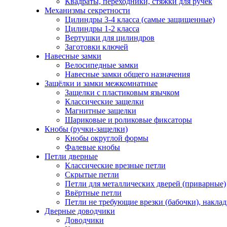
Квадраты, переходники, стяжки для ручек
Механизмы секретности
Цилиндры 3-4 класса (самые защищенные)
Цилиндры 1-2 класса
Вертушки для цилиндров
Заготовки ключей
Навесные замки
Велосипедные замки
Навесные замки общего назначения
Защёлки и замки межкомнатные
Защелки с пластиковым язычком
Классические защелки
Магнитные защелки
Шариковые и роликовые фиксаторы
Кнобы (ручки-защелки)
Кнобы округлой формы
Фалевые кнобы
Петли дверные
Классические врезные петли
Скрытые петли
Петли для металлических дверей (приварные)
Ввёртные петли
Петли не требующие врезки (бабочки), накла
Дверные доводчики
Доводчики