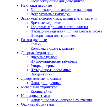
Комплектующие для доводчиков
Накладки дверные
Броненакладки и защитные накладки
Декоративные накладки
Задвижки, поворотники, шпингалеты, ригели
Врезные задвижки
Торцевые задвижки и шпингалеты
Накладные задвижки, шпингалеты и засовы
Поворотники для задвижек
Глазки дверные
Глазки
Комплектующие к глазкам
Дверная фурнитура
Дверные цифры
Информационные таблички
Упоры дверные
Штыри противосъёмные
Эксцентрики
Декоративные накладки
Накладки дверные
Мебельная фурнитура
Кронштейны
Накладные замки
Накладные замки общего назначения
Оконная фурнитура