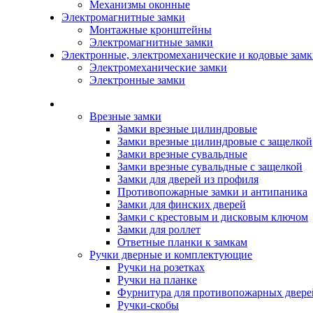
Механизмы оконные
Электромагнитные замки
Монтажные кронштейны
Электромагнитные замки
Электронные, электромеханические и кодовые зам
Электромеханические замки
Электронные замки
Каталог
Врезные замки
Замки врезные цилиндровые
Замки врезные цилиндровые с защелкой
Замки врезные сувальдные
Замки врезные сувальдные с защелкой
Замки для дверей из профиля
Противопожарные замки и антипаника
Замки для финских дверей
Замки с крестовым и дисковым ключом
Замки для роллет
Ответные планки к замкам
Ручки дверные и комплектующие
Ручки на розетках
Ручки на планке
Фурнитура для противопожарных двере
Ручки-скобы