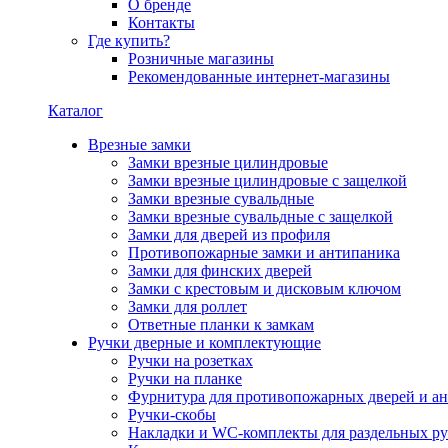
О бренде
Контакты
Где купить?
Розничные магазины
Рекомендованные интернет-магазины
Каталог
Врезные замки
Замки врезные цилиндровые
Замки врезные цилиндровые с защелкой
Замки врезные сувальдные
Замки врезные сувальдные с защелкой
Замки для дверей из профиля
Противопожарные замки и антипаника
Замки для финских дверей
Замки с крестовым и дисковым ключом
Замки для роллет
Ответные планки к замкам
Ручки дверные и комплектующие
Ручки на розетках
Ручки на планке
Фурнитура для противопожарных дверей и а
Ручки-скобы
Накладки и WC-комплекты для раздельных ру