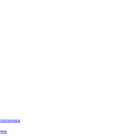
нтипаники
чек