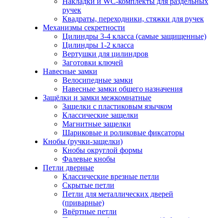
Накладки и WC-комплекты для раздельных
ручек
Квадраты, переходники, стяжки для ручек
Механизмы секретности
Цилиндры 3-4 класса (самые защищенные)
Цилиндры 1-2 класса
Вертушки для цилиндров
Заготовки ключей
Навесные замки
Велосипедные замки
Навесные замки общего назначения
Защёлки и замки межкомнатные
Защелки с пластиковым язычком
Классические защелки
Магнитные защелки
Шариковые и роликовые фиксаторы
Кнобы (ручки-защелки)
Кнобы округлой формы
Фалевые кнобы
Петли дверные
Классические врезные петли
Скрытые петли
Петли для металлических дверей
(приварные)
Ввёртные петли