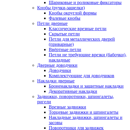
Шариковые и роликовые фиксаторы
Кнобы (ручки-защелки)
Кнобы округлой формы
Фалевые кнобы
Петли дверные
Классические врезные петли
Скрытые петли
Петли для металлических дверей
(приварные)
Ввёртные петли
Петли не требующие врезки (бабочки),
накладные
Дверные доводчики
Доводчики
Комплектующие для доводчиков
Накладки дверные
Броненакладки и защитные накладки
Декоративные накладки
Задвижки, поворотники, шпингалеты,
ригели
Врезные задвижки
Торцевые задвижки и шпингалеты
Накладные задвижки, шпингалеты и
засовы
Поворотники для задвижек