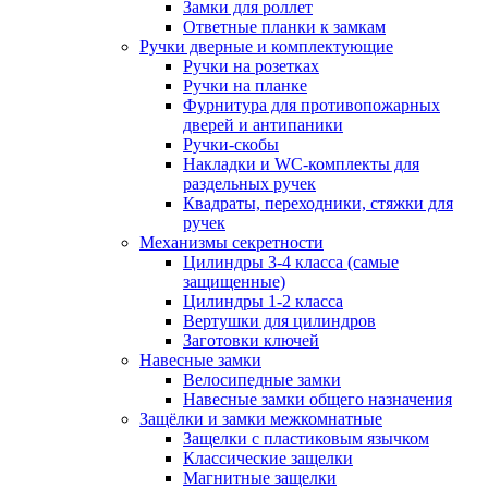
Замки для роллет
Ответные планки к замкам
Ручки дверные и комплектующие
Ручки на розетках
Ручки на планке
Фурнитура для противопожарных
дверей и антипаники
Ручки-скобы
Накладки и WC-комплекты для
раздельных ручек
Квадраты, переходники, стяжки для
ручек
Механизмы секретности
Цилиндры 3-4 класса (самые
защищенные)
Цилиндры 1-2 класса
Вертушки для цилиндров
Заготовки ключей
Навесные замки
Велосипедные замки
Навесные замки общего назначения
Защёлки и замки межкомнатные
Защелки с пластиковым язычком
Классические защелки
Магнитные защелки