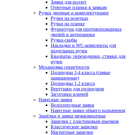
Замки для роллет
Ответные планки к замкам
Ручки дверные и комплектующие
Ручки на розетках
Ручки на планке
Фурнитура для противопожарных
дверей и антипаники
Ручки-скобы
Накладки и WC-комплекты для
раздельных ручек
Квадраты, переходники, стяжки для
ручек
Механизмы секретности
Цилиндры 3-4 класса (самые
защищенные)
Цилиндры 1-2 класса
Вертушки для цилиндров
Заготовки ключей
Навесные замки
Велосипедные замки
Навесные замки общего назначения
Защёлки и замки межкомнатные
Защелки с пластиковым язычком
Классические защелки
Магнитные защелки