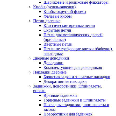
Шариковые и роликовые фиксаторы
Кнобы (ручки-защелки)
Кнобы округлой формы
Фалевые кнобы
Петли дверные
Классические врезные петли
Скрытые петли
Петли для металлических дверей
(приварные)
Ввёртные петли
Петли не требующие врезки (бабочки),
накладные
Дверные доводчики
Доводчики
Комплектующие для доводчиков
Накладки дверные
Броненакладки и защитные накладки
Декоративные накладки
Задвижки, поворотники, шпингалеты,
ригели
Врезные задвижки
Торцевые задвижки и шпингалеты
Накладные задвижки, шпингалеты и
засовы
Поворотники для задвижек