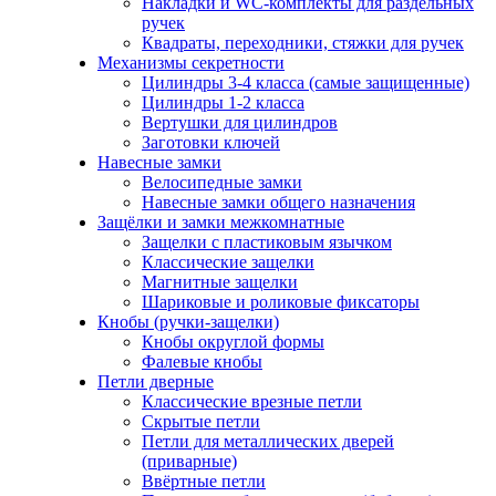
Накладки и WC-комплекты для раздельных
ручек
Квадраты, переходники, стяжки для ручек
Механизмы секретности
Цилиндры 3-4 класса (самые защищенные)
Цилиндры 1-2 класса
Вертушки для цилиндров
Заготовки ключей
Навесные замки
Велосипедные замки
Навесные замки общего назначения
Защёлки и замки межкомнатные
Защелки с пластиковым язычком
Классические защелки
Магнитные защелки
Шариковые и роликовые фиксаторы
Кнобы (ручки-защелки)
Кнобы округлой формы
Фалевые кнобы
Петли дверные
Классические врезные петли
Скрытые петли
Петли для металлических дверей
(приварные)
Ввёртные петли