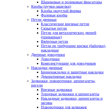
Шариковые и роликовые фиксаторы
Кнобы (ручки-защелки)
Кнобы округлой формы
Фалевые кнобы
Петли дверные
Классические врезные петли
Скрытые петли
Петли для металлических дверей
(приварные)
Ввёртные петли
Петли не требующие врезки (бабочки),
накладные
Дверные доводчики
Доводчики
Комплектующие для доводчиков
Накладки дверные
Броненакладки и защитные накладки
Декоративные накладки
Задвижки, поворотники, шпингалеты,
ригели
Врезные задвижки
Торцевые задвижки и шпингалеты
Накладные задвижки, шпингалеты и
засовы
Поворотники для задвижек