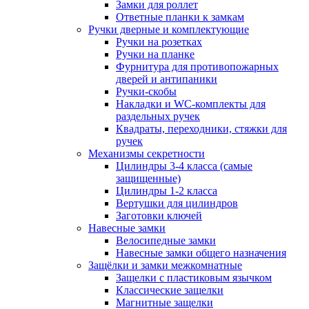
Замки для роллет
Ответные планки к замкам
Ручки дверные и комплектующие
Ручки на розетках
Ручки на планке
Фурнитура для противопожарных
дверей и антипаники
Ручки-скобы
Накладки и WC-комплекты для
раздельных ручек
Квадраты, переходники, стяжки для
ручек
Механизмы секретности
Цилиндры 3-4 класса (самые
защищенные)
Цилиндры 1-2 класса
Вертушки для цилиндров
Заготовки ключей
Навесные замки
Велосипедные замки
Навесные замки общего назначения
Защёлки и замки межкомнатные
Защелки с пластиковым язычком
Классические защелки
Магнитные защелки