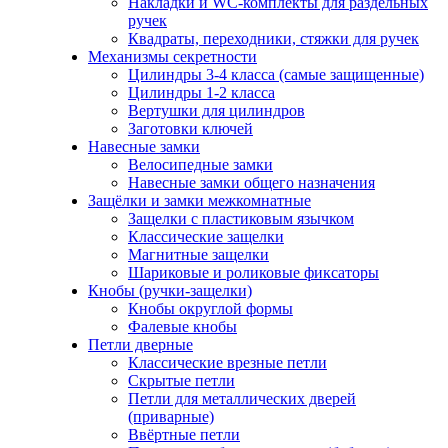
Накладки и WC-комплекты для раздельных
ручек
Квадраты, переходники, стяжки для ручек
Механизмы секретности
Цилиндры 3-4 класса (самые защищенные)
Цилиндры 1-2 класса
Вертушки для цилиндров
Заготовки ключей
Навесные замки
Велосипедные замки
Навесные замки общего назначения
Защёлки и замки межкомнатные
Защелки с пластиковым язычком
Классические защелки
Магнитные защелки
Шариковые и роликовые фиксаторы
Кнобы (ручки-защелки)
Кнобы округлой формы
Фалевые кнобы
Петли дверные
Классические врезные петли
Скрытые петли
Петли для металлических дверей
(приварные)
Ввёртные петли