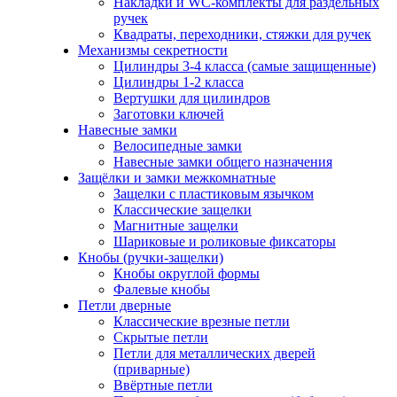
Накладки и WC-комплекты для раздельных
ручек
Квадраты, переходники, стяжки для ручек
Механизмы секретности
Цилиндры 3-4 класса (самые защищенные)
Цилиндры 1-2 класса
Вертушки для цилиндров
Заготовки ключей
Навесные замки
Велосипедные замки
Навесные замки общего назначения
Защёлки и замки межкомнатные
Защелки с пластиковым язычком
Классические защелки
Магнитные защелки
Шариковые и роликовые фиксаторы
Кнобы (ручки-защелки)
Кнобы округлой формы
Фалевые кнобы
Петли дверные
Классические врезные петли
Скрытые петли
Петли для металлических дверей
(приварные)
Ввёртные петли