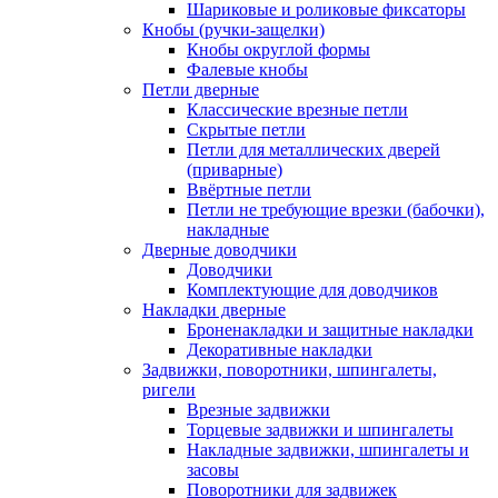
Шариковые и роликовые фиксаторы
Кнобы (ручки-защелки)
Кнобы округлой формы
Фалевые кнобы
Петли дверные
Классические врезные петли
Скрытые петли
Петли для металлических дверей
(приварные)
Ввёртные петли
Петли не требующие врезки (бабочки),
накладные
Дверные доводчики
Доводчики
Комплектующие для доводчиков
Накладки дверные
Броненакладки и защитные накладки
Декоративные накладки
Задвижки, поворотники, шпингалеты,
ригели
Врезные задвижки
Торцевые задвижки и шпингалеты
Накладные задвижки, шпингалеты и
засовы
Поворотники для задвижек