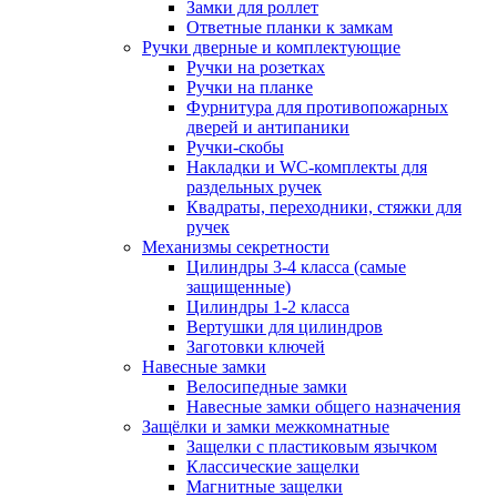
Замки для роллет
Ответные планки к замкам
Ручки дверные и комплектующие
Ручки на розетках
Ручки на планке
Фурнитура для противопожарных
дверей и антипаники
Ручки-скобы
Накладки и WC-комплекты для
раздельных ручек
Квадраты, переходники, стяжки для
ручек
Механизмы секретности
Цилиндры 3-4 класса (самые
защищенные)
Цилиндры 1-2 класса
Вертушки для цилиндров
Заготовки ключей
Навесные замки
Велосипедные замки
Навесные замки общего назначения
Защёлки и замки межкомнатные
Защелки с пластиковым язычком
Классические защелки
Магнитные защелки