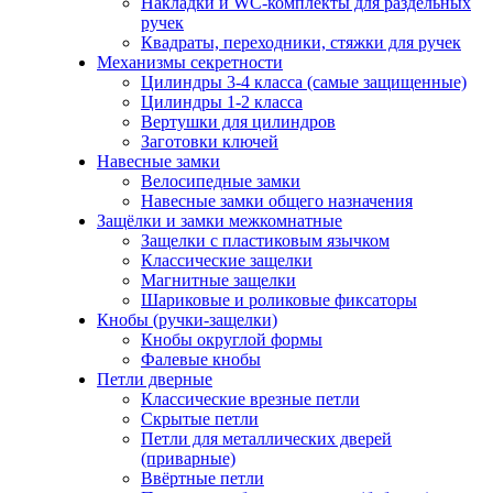
Накладки и WC-комплекты для раздельных
ручек
Квадраты, переходники, стяжки для ручек
Механизмы секретности
Цилиндры 3-4 класса (самые защищенные)
Цилиндры 1-2 класса
Вертушки для цилиндров
Заготовки ключей
Навесные замки
Велосипедные замки
Навесные замки общего назначения
Защёлки и замки межкомнатные
Защелки с пластиковым язычком
Классические защелки
Магнитные защелки
Шариковые и роликовые фиксаторы
Кнобы (ручки-защелки)
Кнобы округлой формы
Фалевые кнобы
Петли дверные
Классические врезные петли
Скрытые петли
Петли для металлических дверей
(приварные)
Ввёртные петли