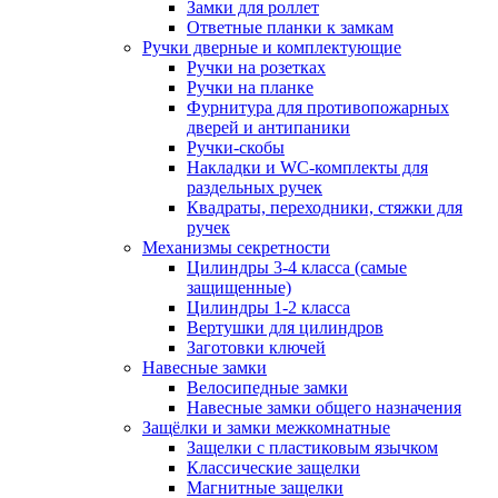
Замки для роллет
Ответные планки к замкам
Ручки дверные и комплектующие
Ручки на розетках
Ручки на планке
Фурнитура для противопожарных
дверей и антипаники
Ручки-скобы
Накладки и WC-комплекты для
раздельных ручек
Квадраты, переходники, стяжки для
ручек
Механизмы секретности
Цилиндры 3-4 класса (самые
защищенные)
Цилиндры 1-2 класса
Вертушки для цилиндров
Заготовки ключей
Навесные замки
Велосипедные замки
Навесные замки общего назначения
Защёлки и замки межкомнатные
Защелки с пластиковым язычком
Классические защелки
Магнитные защелки