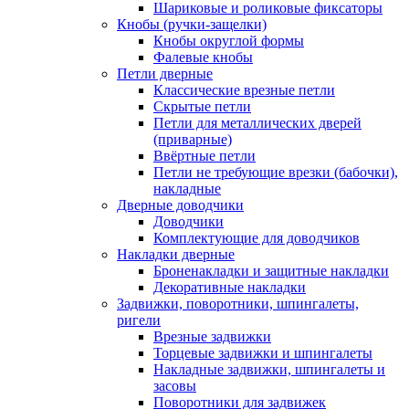
Шариковые и роликовые фиксаторы
Кнобы (ручки-защелки)
Кнобы округлой формы
Фалевые кнобы
Петли дверные
Классические врезные петли
Скрытые петли
Петли для металлических дверей
(приварные)
Ввёртные петли
Петли не требующие врезки (бабочки),
накладные
Дверные доводчики
Доводчики
Комплектующие для доводчиков
Накладки дверные
Броненакладки и защитные накладки
Декоративные накладки
Задвижки, поворотники, шпингалеты,
ригели
Врезные задвижки
Торцевые задвижки и шпингалеты
Накладные задвижки, шпингалеты и
засовы
Поворотники для задвижек