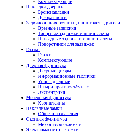
Комплектующие
Накладки дверные
Броненакладки
Декоративные
Задвижки, поворотники, шпингалеты, ригели
Врезные задвижки
Торцевые задвижки и шпингалеты
Накладные задвижки и шпингалеты
Поворотники для задвижек
Глазки
Глазки
Комплектующие
Дверная фурнитура
Дверные цифры
Информационные таблички
Упоры дверные
Штыри противосъёмные
Эксцентрики
Мебельная фурнитура
Кронштейны
Накладные замки
Общего назначения
Оконная фурнитура
Механизмы оконные
Электромагнитные замки