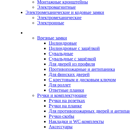
Монтажные кронштейны
Электромагнитные
Электромеханические и кодовые замки
Электромеханические
Электронные
Каталог
Врезные замки
Цилиндровые
Цилиндровые с защёлкой
Сувальдные
Сувальдные с защёлкой
Для дверей из профиля
Противопожарные и антипаника
Для финских дверей
С крестовым и дисковым ключом
Для роллет
Ответные планки
Ручки и комплектующие
Ручки на розетках
Ручки на планке
Для противопожарных дверей и антипа
Ручки-скобы
Накладки и WC-комплекты
Аксессуары