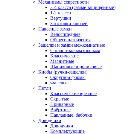
Механизмы секретности
3-4 класса (самые защищенные)
1-2 класса
Вертушки
Заготовки ключей
Навесные замки
Велосипедные
Общего назначения
Защёлки и замки межкомнатные
С пластиковым язычком
Классические
Магнитные
Шариковые и роликовые
Кнобы (ручки-защелки)
Округлой формы
Фалевые
Петли
Классические врезные
Скрытые
Приварные
Ввёртные
Накладные, бабочки
Доводчики
Доводчики
Комплектующие