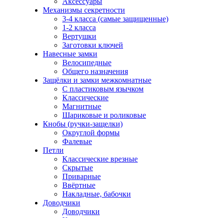
Аксессуары
Механизмы секретности
3-4 класса (самые защищенные)
1-2 класса
Вертушки
Заготовки ключей
Навесные замки
Велосипедные
Общего назначения
Защёлки и замки межкомнатные
С пластиковым язычком
Классические
Магнитные
Шариковые и роликовые
Кнобы (ручки-защелки)
Округлой формы
Фалевые
Петли
Классические врезные
Скрытые
Приварные
Ввёртные
Накладные, бабочки
Доводчики
Доводчики