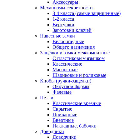
Аксессуары
Механизмы секретности
3-4 класса (самые защищенные)
1-2 класса
Вертушки
Заготовки ключей
Навесные замки
Велосипедные
Общего назначения
Защёлки и замки межкомнатные
С пластиковым язычком
Классические
Магнитные
Шариковые и роликовые
Кнобы (ручки-защелки)
Округлой формы
Фалевые
Петли
Классические врезные
Скрытые
Приварные
Ввёртные
Накладные, бабочки
Доводчики
Доводчики