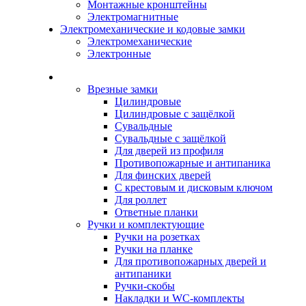
Монтажные кронштейны
Электромагнитные
Электромеханические и кодовые замки
Электромеханические
Электронные
Каталог
Врезные замки
Цилиндровые
Цилиндровые с защёлкой
Сувальдные
Сувальдные с защёлкой
Для дверей из профиля
Противопожарные и антипаника
Для финских дверей
С крестовым и дисковым ключом
Для роллет
Ответные планки
Ручки и комплектующие
Ручки на розетках
Ручки на планке
Для противопожарных дверей и
антипаники
Ручки-скобы
Накладки и WC-комплекты