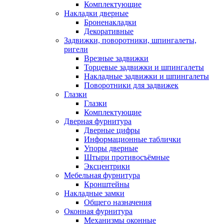
Комплектующие
Накладки дверные
Броненакладки
Декоративные
Задвижки, поворотники, шпингалеты,
ригели
Врезные задвижки
Торцевые задвижки и шпингалеты
Накладные задвижки и шпингалеты
Поворотники для задвижек
Глазки
Глазки
Комплектующие
Дверная фурнитура
Дверные цифры
Информационные таблички
Упоры дверные
Штыри противосъёмные
Эксцентрики
Мебельная фурнитура
Кронштейны
Накладные замки
Общего назначения
Оконная фурнитура
Механизмы оконные