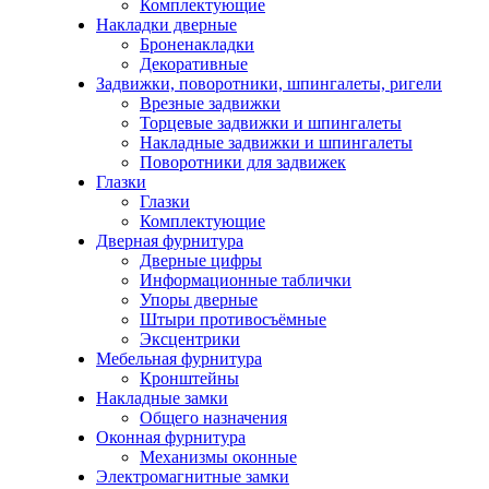
Комплектующие
Накладки дверные
Броненакладки
Декоративные
Задвижки, поворотники, шпингалеты, ригели
Врезные задвижки
Торцевые задвижки и шпингалеты
Накладные задвижки и шпингалеты
Поворотники для задвижек
Глазки
Глазки
Комплектующие
Дверная фурнитура
Дверные цифры
Информационные таблички
Упоры дверные
Штыри противосъёмные
Эксцентрики
Мебельная фурнитура
Кронштейны
Накладные замки
Общего назначения
Оконная фурнитура
Механизмы оконные
Электромагнитные замки