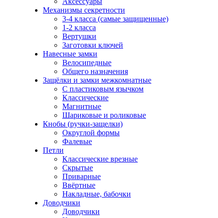
Аксессуары
Механизмы секретности
3-4 класса (самые защищенные)
1-2 класса
Вертушки
Заготовки ключей
Навесные замки
Велосипедные
Общего назначения
Защёлки и замки межкомнатные
С пластиковым язычком
Классические
Магнитные
Шариковые и роликовые
Кнобы (ручки-защелки)
Округлой формы
Фалевые
Петли
Классические врезные
Скрытые
Приварные
Ввёртные
Накладные, бабочки
Доводчики
Доводчики